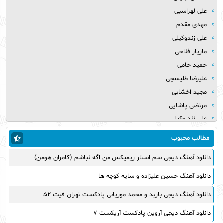
علی لهراسبی
مهدی مقدم
علی زندوکیلی
مازیار فلاحی
حمید حامی
علیرضا طلیسچی
مجید اخشابی
مرتضی پاشایی
علی زند وکیلی
میلاد بابایی
مطالب محبوب
مهدی یراحی
دانلود آهنگ دیجی سم استار ریمیکس من اگه نباشم (کامران هومن)
روزبه نعمت الهی
عماد طالب زاده
دانلود آهنگ حسین علیزاده و سایه کوچه ها
علی عبدالمالکی
دانلود آهنگ دیجی باربد و محمد موریانی پادکست تهران فیت ۵۲
یوسف زمانی
مجید خراطها
دانلود آهنگ دیجی آروین پادکست آریکست ۷