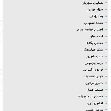
همایون شجریان
فرزاد فرزین
رضا یزدانی
محمد اصفهانی
احسان خواجه امیری
احمد سلو
محسن یگانه
بابک جهانبخش
سعید شهروز
میثم ابراهیمی
فریدون آسرایی
مهدی احمدوند
کامران مولایی
علیرضا عصار
محسن ابراهیم زاده
افشین آذری
سامان جلیلی