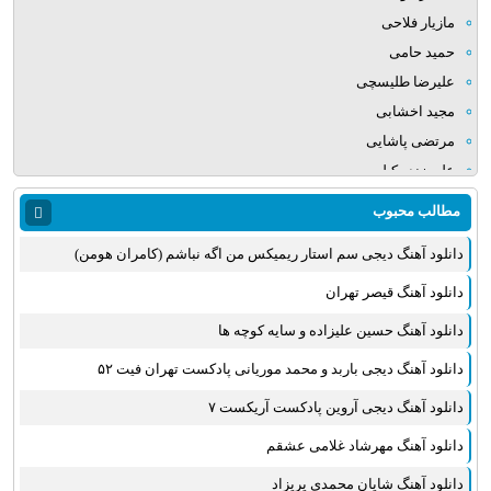
مازیار فلاحی
حمید حامی
علیرضا طلیسچی
مجید اخشابی
مرتضی پاشایی
علی زند وکیلی
میلاد بابایی
مطالب محبوب
مهدی یراحی
دانلود آهنگ دیجی سم استار ریمیکس من اگه نباشم (کامران هومن)
روزبه نعمت الهی
عماد طالب زاده
دانلود آهنگ قیصر تهران
علی عبدالمالکی
دانلود آهنگ حسین علیزاده و سایه کوچه ها
یوسف زمانی
دانلود آهنگ دیجی باربد و محمد موریانی پادکست تهران فیت ۵۲
مجید خراطها
زانیار خسروی
دانلود آهنگ دیجی آروین پادکست آریکست ۷
امیر عظیمی
دانلود آهنگ مهرشاد غلامی عشقم
پرواز همای
دانلود آهنگ شایان محمدی پریزاد