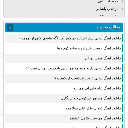
مجید اخشابی
مرتضی پاشایی
علی زند وکیلی
میلاد بابایی
مطالب محبوب
مهدی یراحی
دانلود آهنگ دیجی سم استار ریمیکس من اگه نباشم (کامران هومن)
روزبه نعمت الهی
عماد طالب زاده
دانلود آهنگ حسین علیزاده و سایه کوچه ها
علی عبدالمالکی
دانلود آهنگ قیصر تهران
یوسف زمانی
دانلود آهنگ دیجی باربد و محمد موریانی پادکست تهران فیت ۵۲
مجید خراطها
زانیار خسروی
دانلود آهنگ دیجی آروین پادکست آریکست ۷
امیر عظیمی
دانلود آهنگ پیام قلی اف مهتاب
پرواز همای
دانلود آهنگ مظاهر اسکویی خواستگاری
بهنام علمشاهی
دانلود آهنگ کیوان ملک علی مولا مدد
سینا سرلک
علی شیرازی
دانلود آهنگ مهرشاد غلامی عشقم
قاسم افشار