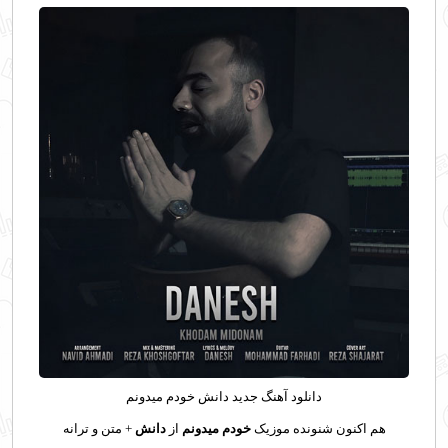
دانلود آهنگ
جدید دانش خودم میدونم
هم اکنون شنونده موزیک
خودم میدونم
از
دانش
+ متن و ترانه