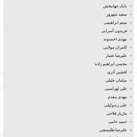
بابک جهانبخش
سعید شهروز
میثم ابراهیمی
فریدون آسرایی
مهدی احمدوند
کامران مولایی
علیرضا عصار
محسن ابراهیم زاده
افشین آذری
سامان جلیلی
علی لهراسبی
مهدی مقدم
علی زندوکیلی
مازیار فلاحی
حمید حامی
علیرضا طلیسچی