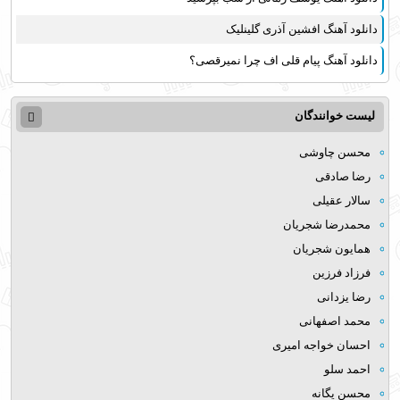
دانلود آهنگ افشین آذری گلینلیک
دانلود آهنگ پیام قلی اف چرا نمیرقصی؟
لیست خوانندگان
محسن چاوشی
رضا صادقی
سالار عقیلی
محمدرضا شجریان
همایون شجریان
فرزاد فرزین
رضا یزدانی
محمد اصفهانی
احسان خواجه امیری
احمد سلو
محسن یگانه