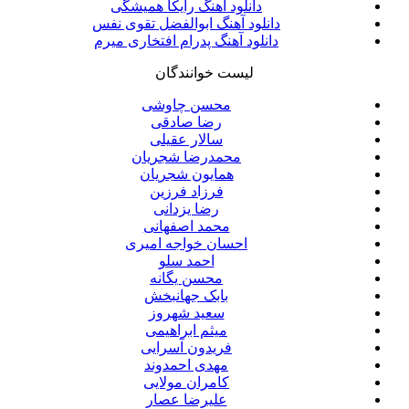
دانلود آهنگ رایکا همیشگی
دانلود آهنگ ابوالفضل تقوی نفس
دانلود آهنگ پدرام افتخاری میرم
لیست خوانندگان
محسن چاوشی
رضا صادقی
سالار عقیلی
محمدرضا شجریان
همایون شجریان
فرزاد فرزین
رضا یزدانی
محمد اصفهانی
احسان خواجه امیری
احمد سلو
محسن یگانه
بابک جهانبخش
سعید شهروز
میثم ابراهیمی
فریدون آسرایی
مهدی احمدوند
کامران مولایی
علیرضا عصار