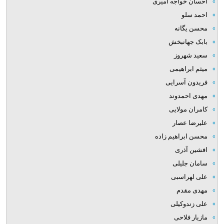
احسان خواجه امیری
احمد سلو
محسن یگانه
بابک جهانبخش
سعید شهروز
میثم ابراهیمی
فریدون آسرایی
مهدی احمدوند
کامران مولایی
علیرضا عصار
محسن ابراهیم زاده
افشین آذری
سامان جلیلی
علی لهراسبی
مهدی مقدم
علی زندوکیلی
مازیار فلاحی