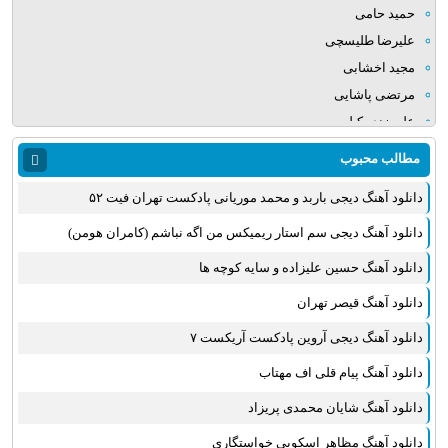
حمید حامی
علیرضا طلیسچی
مجید اخشابی
مرتضی پاشایی
علی زند وکیلی
میلاد بابایی
مطالب محبوب
مهدی یراحی
دانلود آهنگ دیجی باربد و محمد موریانی پادکست تهران فیت ۵۲
روزبه نعمت الهی
عماد طالب زاده
دانلود آهنگ دیجی سم استار ریمیکس من اگه نباشم (کامران هومن)
علی عبدالمالکی
دانلود آهنگ حسین علیزاده و سایه کوچه ها
یوسف زمانی
دانلود آهنگ قیصر تهران
مجید خراطها
زانیار خسروی
دانلود آهنگ دیجی آروین پادکست آریکست ۷
امیر عظیمی
دانلود آهنگ پیام قلی اف مهتاب
پرواز همای
دانلود آهنگ شایان محمدی پریزاد
بهنام علمشاهی
دانلود آهنگ مظاهر اسکویی خواستگاری
سینا سرلک