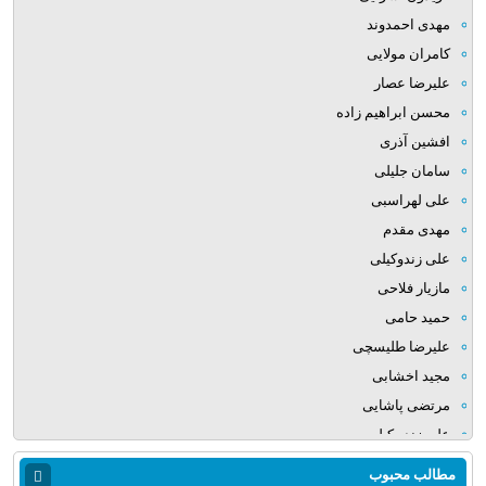
مهدی احمدوند
کامران مولایی
علیرضا عصار
محسن ابراهیم زاده
افشین آذری
سامان جلیلی
علی لهراسبی
مهدی مقدم
علی زندوکیلی
مازیار فلاحی
حمید حامی
علیرضا طلیسچی
مجید اخشابی
مرتضی پاشایی
علی زند وکیلی
میلاد بابایی
مطالب محبوب