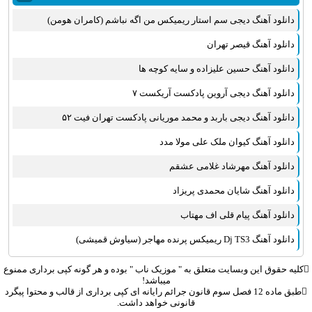
مهدی یراحی
دانلود آهنگ دیجی سم استار ریمیکس من اگه نباشم (کامران هومن)
روزبه نعمت الهی
عماد طالب زاده
دانلود آهنگ قیصر تهران
علی عبدالمالکی
دانلود آهنگ حسین علیزاده و سایه کوچه ها
یوسف زمانی
دانلود آهنگ دیجی آروین پادکست آریکست ۷
مجید خراطها
زانیار خسروی
دانلود آهنگ دیجی باربد و محمد موریانی پادکست تهران فیت ۵۲
امیر عظیمی
دانلود آهنگ کیوان ملک علی مولا مدد
پرواز همای
دانلود آهنگ مهرشاد غلامی عشقم
بهنام علمشاهی
دانلود آهنگ شایان محمدی پریزاد
سینا سرلک
علی شیرازی
دانلود آهنگ پیام قلی اف مهتاب
قاسم افشار
دانلود آهنگ Dj TS3 ریمیکس پرنده مهاجر (سیاوش قمیشی)
شهاب مظفری
علیرضا قربانی
کلیه حقوق این وبسایت متعلق به "
موزیک ناب
" بوده و هر گونه کپی برداری ممنوع
میباشد!
پیوند
طبق ماده 12 فصل سوم قانون جرائم رایانه ای کپی برداری از قالب و محتوا پیگرد
قانونی خواهد داشت.
مانی رهنما