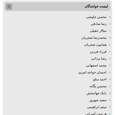
لیست خوانندگان
محسن چاوشی
رضا صادقی
سالار عقیلی
محمدرضا شجریان
همایون شجریان
فرزاد فرزین
رضا یزدانی
محمد اصفهانی
احسان خواجه امیری
احمد سلو
محسن یگانه
بابک جهانبخش
سعید شهروز
میثم ابراهیمی
فریدون آسرایی