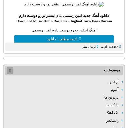
دانلود آهنگ جدید
امین رستمی
بنام
اینقدر تو رو دوست دارم
Download Music
Amin Rostami
–
Inghad Toro Doos Daram
آهنگ اینقدر تو رو دوست دارم امین رستمی
ادامه مطلب / دانلود
133,167 بازدید
ارسال نظر
موضوعات
آرشیو
آلبوم
برترین ها
پادکست
تک آهنگ
ریمیکس