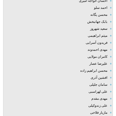
احسان خواجه امیری
احمد سلو
محسن یگانه
بابک جهانبخش
سعید شهروز
میثم ابراهیمی
فریدون آسرایی
مهدی احمدوند
کامران مولایی
علیرضا عصار
محسن ابراهیم زاده
افشین آذری
سامان جلیلی
علی لهراسبی
مهدی مقدم
علی زندوکیلی
مازیار فلاحی