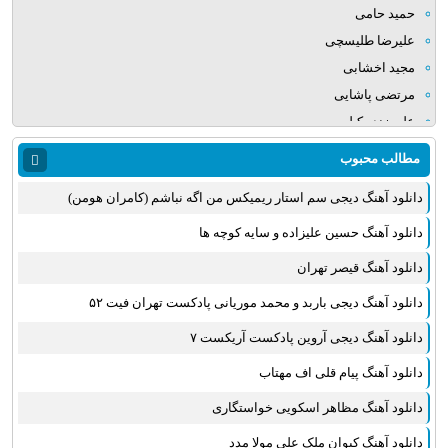
حمید حامی
علیرضا طلیسچی
مجید اخشابی
مرتضی پاشایی
علی زند وکیلی
میلاد بابایی
مطالب محبوب
مهدی یراحی
دانلود آهنگ دیجی سم استار ریمیکس من اگه نباشم (کامران هومن)
روزبه نعمت الهی
عماد طالب زاده
دانلود آهنگ حسین علیزاده و سایه کوچه ها
علی عبدالمالکی
دانلود آهنگ قیصر تهران
یوسف زمانی
دانلود آهنگ دیجی باربد و محمد موریانی پادکست تهران فیت ۵۲
مجید خراطها
زانیار خسروی
دانلود آهنگ دیجی آروین پادکست آریکست ۷
امیر عظیمی
دانلود آهنگ پیام قلی اف مهتاب
پرواز همای
دانلود آهنگ مظاهر اسکویی خواستگاری
بهنام علمشاهی
دانلود آهنگ کیوان ملک علی مولا مدد
سینا سرلک