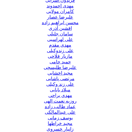
فریدون آسرایی
مهدی احمدوند
کامران مولایی
علیرضا عصار
محسن ابراهیم زاده
افشین آذری
سامان جلیلی
علی لهراسبی
مهدی مقدم
علی زندوکیلی
مازیار فلاحی
حمید حامی
علیرضا طلیسچی
مجید اخشابی
مرتضی پاشایی
علی زند وکیلی
میلاد بابایی
مهدی یراحی
روزبه نعمت الهی
عماد طالب زاده
علی عبدالمالکی
یوسف زمانی
مجید خراطها
زانیار خسروی