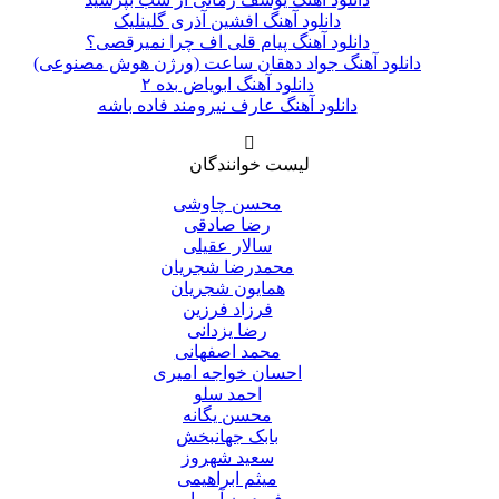
دانلود آهنگ افشین آذری گلینلیک
دانلود آهنگ پیام قلی اف چرا نمیرقصی؟
دانلود آهنگ جواد دهقان ساعت (ورژن هوش مصنوعی)
دانلود آهنگ ابویاض بده ۲
دانلود آهنگ عارف نیرومند فاده باشه
لیست خوانندگان
محسن چاوشی
رضا صادقی
سالار عقیلی
محمدرضا شجریان
همایون شجریان
فرزاد فرزین
رضا یزدانی
محمد اصفهانی
احسان خواجه امیری
احمد سلو
محسن یگانه
بابک جهانبخش
سعید شهروز
میثم ابراهیمی