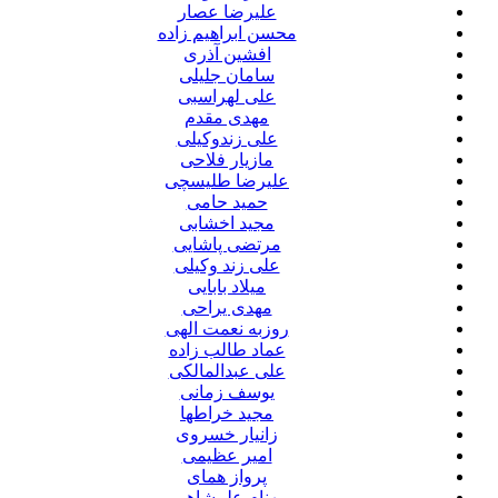
علیرضا عصار
محسن ابراهیم زاده
افشین آذری
سامان جلیلی
علی لهراسبی
مهدی مقدم
علی زندوکیلی
مازیار فلاحی
علیرضا طلیسچی
حمید حامی
مجید اخشابی
مرتضی پاشایی
علی زند وکیلی
میلاد بابایی
مهدی یراحی
روزبه نعمت الهی
عماد طالب زاده
علی عبدالمالکی
یوسف زمانی
مجید خراطها
زانیار خسروی
امیر عظیمی
پرواز همای
بهنام علمشاهی