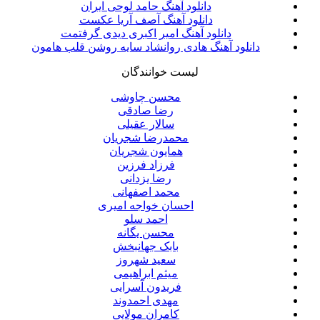
دانلود آهنگ حامد لوحی ایران
دانلود آهنگ آصف آریا عکست
دانلود آهنگ امیر اکبری دیدی گرفتمت
دانلود آهنگ هادی روانشاد سایه روشن قلب هامون
لیست خوانندگان
محسن چاوشی
رضا صادقی
سالار عقیلی
محمدرضا شجریان
همایون شجریان
فرزاد فرزین
رضا یزدانی
محمد اصفهانی
احسان خواجه امیری
احمد سلو
محسن یگانه
بابک جهانبخش
سعید شهروز
میثم ابراهیمی
فریدون آسرایی
مهدی احمدوند
کامران مولایی