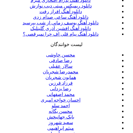
دانلود آهنگ پدرام افتخاری میرم
دانلود ریمیکس میتی دیپ نوازش
دانلود آهنگ افراز رفت
دانلود آهنگ ساعی صدام زدی
دانلود آهنگ یوسف زمانی از شب بپرسید
دانلود آهنگ افشین آذری گلینلیک
دانلود آهنگ پیام قلی اف چرا نمیرقصی؟
لیست خوانندگان
محسن چاوشی
رضا صادقی
سالار عقیلی
محمدرضا شجریان
همایون شجریان
فرزاد فرزین
رضا یزدانی
محمد اصفهانی
احسان خواجه امیری
احمد سلو
محسن یگانه
بابک جهانبخش
سعید شهروز
میثم ابراهیمی