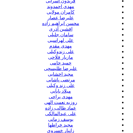
فریدون آسرایی
مهدی احمدوند
کامران مولایی
علیرضا عصار
محسن ابراهیم زاده
افشین آذری
سامان جلیلی
علی لهراسبی
مهدی مقدم
علی زندوکیلی
مازیار فلاحی
حمید حامی
علیرضا طلیسچی
مجید اخشابی
مرتضی پاشایی
علی زند وکیلی
میلاد بابایی
مهدی یراحی
روزبه نعمت الهی
عماد طالب زاده
علی عبدالمالکی
یوسف زمانی
مجید خراطها
زانیار خسروی