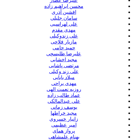
علیرضا عصار
محسن ابراهیم زاده
افشین آذری
سامان جلیلی
علی لهراسبی
مهدی مقدم
علی زندوکیلی
مازیار فلاحی
حمید حامی
علیرضا طلیسچی
مجید اخشابی
مرتضی پاشایی
علی زند وکیلی
میلاد بابایی
مهدی یراحی
روزبه نعمت الهی
عماد طالب زاده
علی عبدالمالکی
یوسف زمانی
مجید خراطها
زانیار خسروی
امیر عظیمی
پرواز همای
بهنام علمشاهی