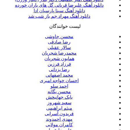
دانلود آهنگ علیرضا قربانی گل های باران خورده
دانلود آهنگ سینا پارسیان ادا
دانلود آهنگ مهراد جم باز شب شد
لیست خوانندگان
محسن چاوشی
رضا صادقی
سالار عقیلی
محمدرضا شجریان
همایون شجریان
فرزاد فرزین
رضا یزدانی
محمد اصفهانی
احسان خواجه امیری
احمد سلو
محسن یگانه
بابک جهانبخش
سعید شهروز
میثم ابراهیمی
فریدون آسرایی
مهدی احمدوند
کامران مولایی