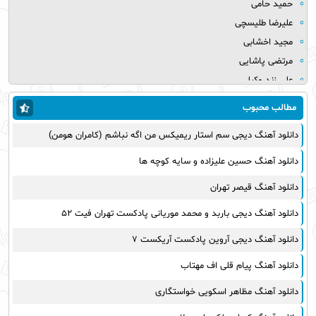
حمید حامی
علیرضا طلیسچی
مجید اخشابی
مرتضی پاشایی
علی زند وکیلی
میلاد بابایی
مطالب محبوب
مهدی یراحی
دانلود آهنگ دیجی سم استار ریمیکس من اگه نباشم (کامران هومن)
روزبه نعمت الهی
عماد طالب زاده
دانلود آهنگ حسین علیزاده و سایه کوچه ها
علی عبدالمالکی
دانلود آهنگ قیصر تهران
یوسف زمانی
مجید خراطها
دانلود آهنگ دیجی باربد و محمد موریانی پادکست تهران فیت ۵۲
زانیار خسروی
دانلود آهنگ دیجی آروین پادکست آریکست ۷
امیر عظیمی
دانلود آهنگ پیام قلی اف مهتاب
پرواز همای
بهنام علمشاهی
دانلود آهنگ مظاهر اسکویی خواستگاری
سینا سرلک