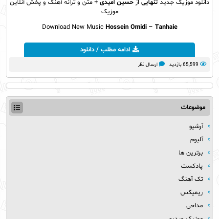
دانلود موزیک جدید
تنهایی
از
حسین امیدی
+ متن و ترانه آهنگ و پخش آنلاین
موزیک
Download New Music
Hossein Omidi
–
Tanhaie
ادامه مطلب / دانلود
65,599 بازدید
ارسال نظر
موضوعات
آرشیو
آلبوم
برترین ها
پادکست
تک آهنگ
ریمیکس
مداحی
موزیک ویدیو