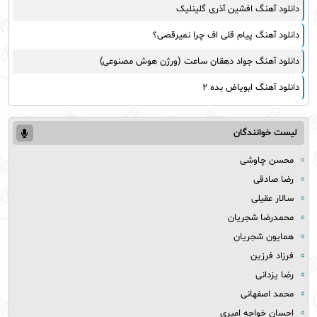
دانلود آهنگ افشین آذری گلینلیک
دانلود آهنگ پیام قلی اف چرا نمیرقصی؟
دانلود آهنگ جواد دهقان ساعت (ورژن هوش مصنوعی)
دانلود آهنگ ابویاض بده ۲
لیست خوانندگان
محسن چاوشی
رضا صادقی
سالار عقیلی
محمدرضا شجریان
همایون شجریان
فرزاد فرزین
رضا یزدانی
محمد اصفهانی
احسان خواجه امیری