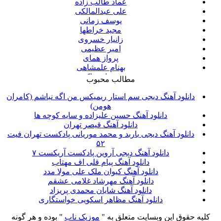
عماد طالب زاده
علی عبدالمالکی
یوسف زمانی
مجید خراطها
زانیار خسروی
امیر عظیمی
پرواز همای
بهنام علمشاهی
سینا سرلک
مطالب محبوب
علی شیرازی
قاسم افشار
دانلود آهنگ دیجی سم استار ریمیکس من اگه نباشم (کامران
شهاب مظفری
هومن)
علیرضا قربانی
دانلود آهنگ حسین علیزاده و سایه کوچه ها
پیوند
دانلود آهنگ قیصر تهران
مانی رهنما
دانلود آهنگ دیجی باربد و محمد موریانی پادکست تهران فیت
محسن یاحقی
۵۲
امین حبیبی
دانلود آهنگ دیجی آروین پادکست آریکست ۷
حبیب
دانلود آهنگ پیام قلی اف مهتاب
حجت اشرف زاده
دانلود آهنگ کیوان ملک علی مولا مدد
پازل بند
دانلود آهنگ مهرشاد غلامی عشقم
احمد سعیدی
دانلود آهنگ شایان محمدی پریزاد
حمید عسکری
دانلود آهنگ مظاهر اسکویی خواستگاری
مسعود صادقلو
کلیه حقوق این وبسایت متعلق به "
موزیک ناب
" بوده و هر گونه
مسعود سعیدی