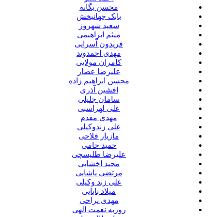
محسن یگانه
بابک جهانبخش
سعید شهروز
میثم ابراهیمی
فریدون آسرایی
مهدی احمدوند
کامران مولایی
علیرضا عصار
محسن ابراهیم زاده
افشین آذری
سامان جلیلی
علی لهراسبی
مهدی مقدم
علی زندوکیلی
مازیار فلاحی
حمید حامی
علیرضا طلیسچی
مجید اخشابی
مرتضی پاشایی
علی زند وکیلی
میلاد بابایی
مهدی یراحی
روزبه نعمت الهی