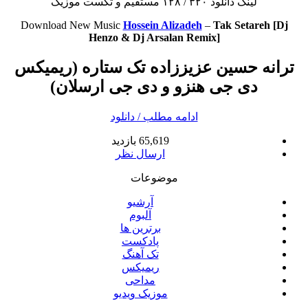
لینک دانلود ۳۲۰ / ۱۲۸ مستقیم و تکست موزیک
Download New Music
Hossein Alizadeh
–
Tak Setareh [Dj
Henzo & Dj Arsalan Remix]
ترانه حسین عزیززاده تک ستاره (ریمیکس
دی جی هنزو و دی جی ارسلان)
ادامه مطلب / دانلود
65,619 بازدید
ارسال نظر
موضوعات
آرشیو
آلبوم
برترین ها
پادکست
تک آهنگ
ریمیکس
مداحی
موزیک ویدیو