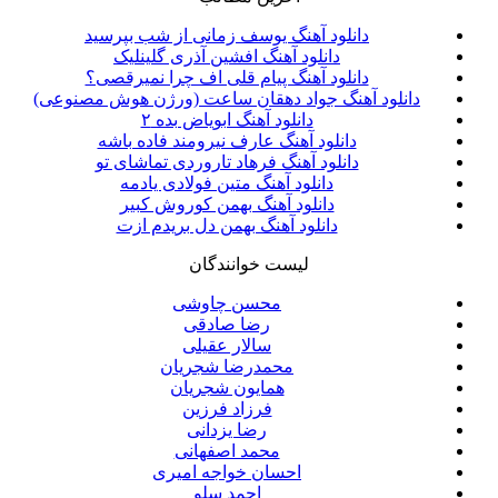
دانلود آهنگ یوسف زمانی از شب بپرسید
دانلود آهنگ افشین آذری گلینلیک
دانلود آهنگ پیام قلی اف چرا نمیرقصی؟
دانلود آهنگ جواد دهقان ساعت (ورژن هوش مصنوعی)
دانلود آهنگ ابویاض بده ۲
دانلود آهنگ عارف نیرومند فاده باشه
دانلود آهنگ فرهاد تاروردی تماشای تو
دانلود آهنگ متین فولادی یادمه
دانلود آهنگ بهمن کوروش کبیر
دانلود آهنگ بهمن دل بریدم ازت
لیست خوانندگان
محسن چاوشی
رضا صادقی
سالار عقیلی
محمدرضا شجریان
همایون شجریان
فرزاد فرزین
رضا یزدانی
محمد اصفهانی
احسان خواجه امیری
احمد سلو