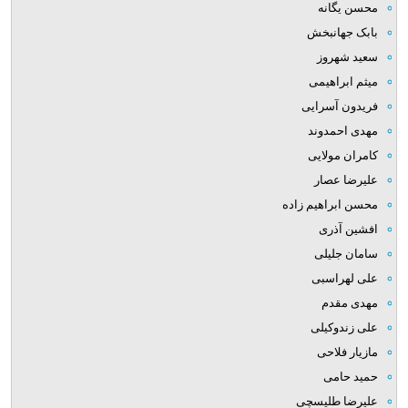
محسن یگانه
بابک جهانبخش
سعید شهروز
میثم ابراهیمی
فریدون آسرایی
مهدی احمدوند
کامران مولایی
علیرضا عصار
محسن ابراهیم زاده
افشین آذری
سامان جلیلی
علی لهراسبی
مهدی مقدم
علی زندوکیلی
مازیار فلاحی
حمید حامی
علیرضا طلیسچی