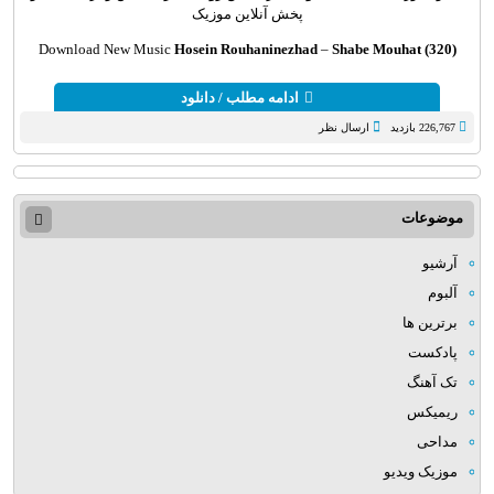
پخش آنلاین موزیک
Download New Music
Hosein Rouhaninezhad
–
Shabe Mouhat (320)
ادامه مطلب / دانلود
226,767 بازدید
ارسال نظر
موضوعات
آرشیو
آلبوم
برترین ها
پادکست
تک آهنگ
ریمیکس
مداحی
موزیک ویدیو