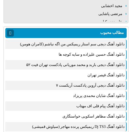
مجید اخشابی
مرتضی پاشایی
علی زند وکیلی
میلاد بابایی
مطالب محبوب
مهدی یراحی
دانلود آهنگ دیجی سم استار ریمیکس من اگه نباشم (کامران هومن)
روزبه نعمت الهی
عماد طالب زاده
دانلود آهنگ حسین علیزاده و سایه کوچه ها
علی عبدالمالکی
دانلود آهنگ دیجی باربد و محمد موریانی پادکست تهران فیت ۵۲
یوسف زمانی
دانلود آهنگ قیصر تهران
مجید خراطها
زانیار خسروی
دانلود آهنگ دیجی آروین پادکست آریکست ۷
امیر عظیمی
دانلود آهنگ شایان محمدی پریزاد
پرواز همای
دانلود آهنگ پیام قلی اف مهتاب
بهنام علمشاهی
دانلود آهنگ مظاهر اسکویی خواستگاری
سینا سرلک
علی شیرازی
دانلود آهنگ Dj TS3 ریمیکس پرنده مهاجر (سیاوش قمیشی)