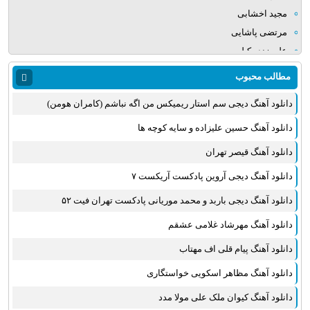
مجید اخشابی
مرتضی پاشایی
علی زند وکیلی
میلاد بابایی
مطالب محبوب
مهدی یراحی
دانلود آهنگ دیجی سم استار ریمیکس من اگه نباشم (کامران هومن)
روزبه نعمت الهی
عماد طالب زاده
دانلود آهنگ حسین علیزاده و سایه کوچه ها
علی عبدالمالکی
دانلود آهنگ قیصر تهران
یوسف زمانی
دانلود آهنگ دیجی آروین پادکست آریکست ۷
مجید خراطها
زانیار خسروی
دانلود آهنگ دیجی باربد و محمد موریانی پادکست تهران فیت ۵۲
امیر عظیمی
دانلود آهنگ مهرشاد غلامی عشقم
پرواز همای
دانلود آهنگ پیام قلی اف مهتاب
بهنام علمشاهی
دانلود آهنگ مظاهر اسکویی خواستگاری
سینا سرلک
علی شیرازی
دانلود آهنگ کیوان ملک علی مولا مدد