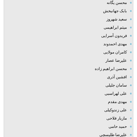
محسن یگانه
بابک جهانبخش
سعید شهروز
میثم ابراهیمی
فریدون آسرایی
مهدی احمدوند
کامران مولایی
علیرضا عصار
محسن ابراهیم زاده
افشین آذری
سامان جلیلی
علی لهراسبی
مهدی مقدم
علی زندوکیلی
مازیار فلاحی
حمید حامی
علیرضا طلیسچی