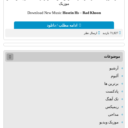
موزیک
Download New Music
Hosein Hs
–
Rad Khoon
ادامه مطلب / دانلود
71,827 بازدید
ارسال نظر
موضوعات
آرشیو
آلبوم
برترین ها
پادکست
تک آهنگ
ریمیکس
مداحی
موزیک ویدیو