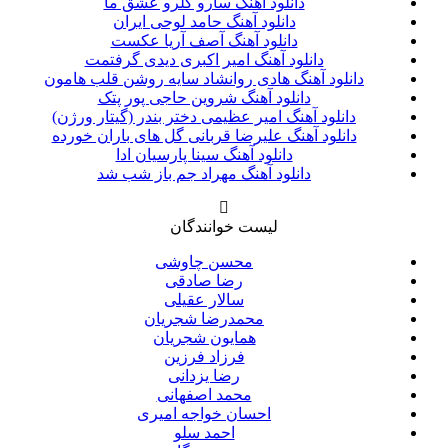
دانلود آهنگ سارو گلرو عشق ما
دانلود آهنگ حامد لوحی ایران
دانلود آهنگ آصف آریا عکست
دانلود آهنگ امیر اکبری دیدی گرفتمت
دانلود آهنگ هادی روانشاد سایه روشن قلب هامون
دانلود آهنگ شروین حاجی پور پتک
دانلود آهنگ امیر عظیمی دختر بندر (گیتار ورژن)
دانلود آهنگ علیرضا قربانی گل های باران خورده
دانلود آهنگ سینا پارسیان ادا
دانلود آهنگ مهراد جم باز شب شد
لیست خوانندگان
محسن چاوشی
رضا صادقی
سالار عقیلی
محمدرضا شجریان
همایون شجریان
فرزاد فرزین
رضا یزدانی
محمد اصفهانی
احسان خواجه امیری
احمد سلو