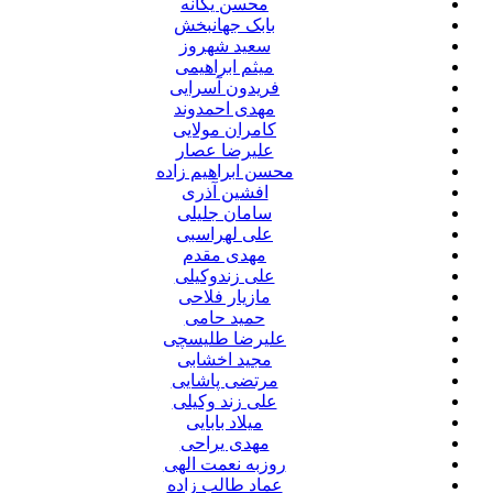
محسن یگانه
بابک جهانبخش
سعید شهروز
میثم ابراهیمی
فریدون آسرایی
مهدی احمدوند
کامران مولایی
علیرضا عصار
محسن ابراهیم زاده
افشین آذری
سامان جلیلی
علی لهراسبی
مهدی مقدم
علی زندوکیلی
مازیار فلاحی
حمید حامی
علیرضا طلیسچی
مجید اخشابی
مرتضی پاشایی
علی زند وکیلی
میلاد بابایی
مهدی یراحی
روزبه نعمت الهی
عماد طالب زاده