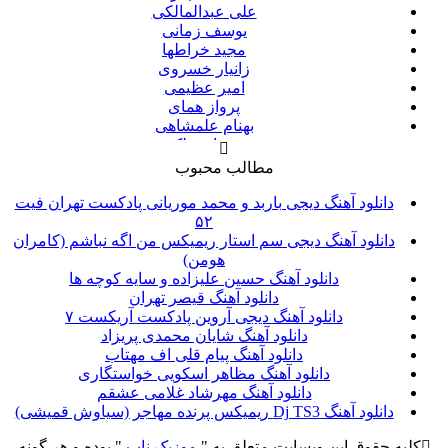
علی عبدالمالکی
یوسف زمانی
مجید خراطها
زانیار خسروی
امیر عظیمی
پرواز همای
بهنام علمشاهی
سینا سرلک
علی شیرازی
مطالب محبوب
قاسم افشار
شهاب مظفری
دانلود آهنگ دیجی باربد و محمد موریانی پادکست تهران فیت
علیرضا قربانی
۵۲
پیوند
دانلود آهنگ دیجی سم استار ریمیکس من اگه نباشم (کامران
مانی رهنما
هومن)
محسن یاحقی
دانلود آهنگ حسین علیزاده و سایه کوچه ها
امین حبیبی
دانلود آهنگ قیصر تهران
حبیب
دانلود آهنگ دیجی آروین پادکست آریکست ۷
حجت اشرف زاده
دانلود آهنگ شایان محمدی پریزاد
پازل بند
دانلود آهنگ پیام قلی اف مهتاب
احمد سعیدی
دانلود آهنگ مظاهر اسکویی خواستگاری
حمید عسکری
دانلود آهنگ مهرشاد غلامی عشقم
مسعود صادقلو
دانلود آهنگ Dj TS3 ریمیکس پرنده مهاجر (سیاوش قمیشی)
مسعود سعیدی
کلیه حقوق این وبسایت متعلق به "
موزیک ناب
" بوده و هر گونه