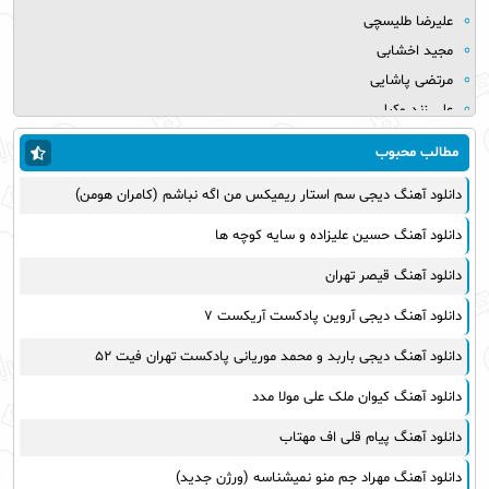
علیرضا طلیسچی
مجید اخشابی
مرتضی پاشایی
علی زند وکیلی
میلاد بابایی
مطالب محبوب
مهدی یراحی
دانلود آهنگ دیجی سم استار ریمیکس من اگه نباشم (کامران هومن)
روزبه نعمت الهی
عماد طالب زاده
دانلود آهنگ حسین علیزاده و سایه کوچه ها
علی عبدالمالکی
دانلود آهنگ قیصر تهران
یوسف زمانی
مجید خراطها
دانلود آهنگ دیجی آروین پادکست آریکست ۷
زانیار خسروی
دانلود آهنگ دیجی باربد و محمد موریانی پادکست تهران فیت ۵۲
امیر عظیمی
دانلود آهنگ کیوان ملک علی مولا مدد
پرواز همای
بهنام علمشاهی
دانلود آهنگ پیام قلی اف مهتاب
سینا سرلک
دانلود آهنگ مهراد جم منو نمیشناسه (ورژن جدید)