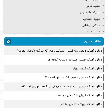
حمید حامی
علیرضا طلیسچی
مجید اخشابی
مرتضی پاشایی
علی زند وکیلی
میلاد بابایی
مطالب محبوب
مهدی یراحی
دانلود آهنگ دیجی سم استار ریمیکس من اگه نباشم (کامران هومن)
روزبه نعمت الهی
عماد طالب زاده
دانلود آهنگ حسین علیزاده و سایه کوچه ها
علی عبدالمالکی
دانلود آهنگ قیصر تهران
یوسف زمانی
مجید خراطها
دانلود آهنگ دیجی آروین پادکست آریکست ۷
زانیار خسروی
دانلود آهنگ دیجی باربد و محمد موریانی پادکست تهران فیت ۵۲
امیر عظیمی
دانلود آهنگ کیوان ملک علی مولا مدد
پرواز همای
بهنام علمشاهی
دانلود آهنگ مهرشاد غلامی عشقم