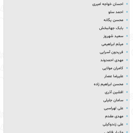
احسان خواجه امیری
احمد سلو
محسن یگانه
بابک جهانبخش
سعید شهروز
میثم ابراهیمی
فریدون آسرایی
مهدی احمدوند
کامران مولایی
علیرضا عصار
محسن ابراهیم زاده
افشین آذری
سامان جلیلی
علی لهراسبی
مهدی مقدم
علی زندوکیلی
مازیار فلاحی