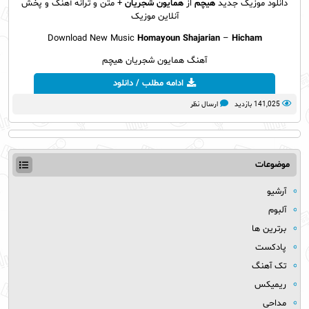
دانلود موزیک جديد
هیچم
از
همایون شجریان
+ متن و ترانه آهنگ و پخش
آنلاين موزيک
Download New Music
Homayoun Shajarian
–
Hicham
آهنگ همایون شجریان هیچم
ادامه مطلب / دانلود
141,025 بازدید
ارسال نظر
موضوعات
آرشیو
آلبوم
برترین ها
پادکست
تک آهنگ
ریمیکس
مداحی