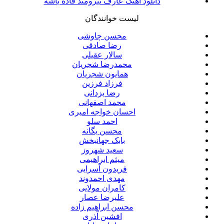
دانلود آهنگ عارف نیرومند فاده باشه
لیست خوانندگان
محسن چاوشی
رضا صادقی
سالار عقیلی
محمدرضا شجریان
همایون شجریان
فرزاد فرزین
رضا یزدانی
محمد اصفهانی
احسان خواجه امیری
احمد سلو
محسن یگانه
بابک جهانبخش
سعید شهروز
میثم ابراهیمی
فریدون آسرایی
مهدی احمدوند
کامران مولایی
علیرضا عصار
محسن ابراهیم زاده
افشین آذری