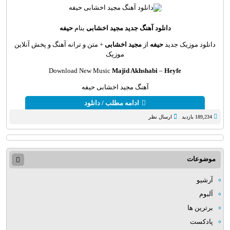
دانلود آهنگ جديد
مجید اخشابی
بنام
حیفه
دانلود موزیک جديد
حیفه
از
مجید اخشابی
+ متن و ترانه آهنگ و پخش آنلاين
موزيک
Download New Music
Majid Akhshabi
–
Heyfe
آهنگ مجید اخشابی حیفه
ادامه مطلب / دانلود
189,234 بازدید
ارسال نظر
موضوعات
آرشیو
آلبوم
برترین ها
پادکست