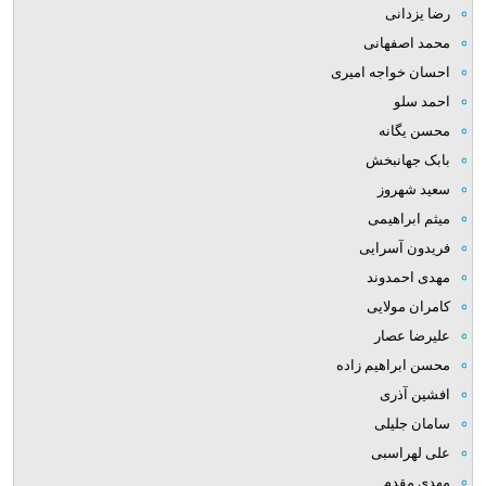
رضا یزدانی
محمد اصفهانی
احسان خواجه امیری
احمد سلو
محسن یگانه
بابک جهانبخش
سعید شهروز
میثم ابراهیمی
فریدون آسرایی
مهدی احمدوند
کامران مولایی
علیرضا عصار
محسن ابراهیم زاده
افشین آذری
سامان جلیلی
علی لهراسبی
مهدی مقدم