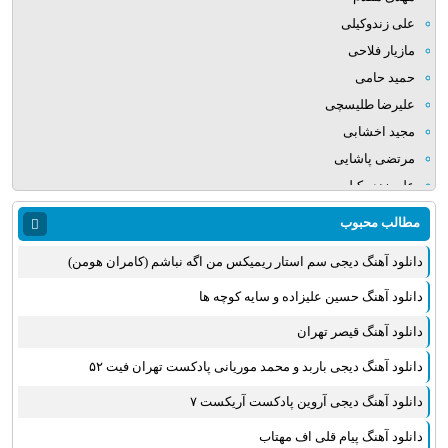
علی زندوکیلی
مازیار فلاحی
حمید حامی
علیرضا طلیسچی
مجید اخشابی
مرتضی پاشایی
علی زند وکیلی
میلاد بابایی
مطالب محبوب
مهدی یراحی
دانلود آهنگ دیجی سم استار ریمیکس من اگه نباشم (کامران هومن)
روزبه نعمت الهی
عماد طالب زاده
دانلود آهنگ حسین علیزاده و سایه کوچه ها
علی عبدالمالکی
دانلود آهنگ قیصر تهران
یوسف زمانی
دانلود آهنگ دیجی باربد و محمد موریانی پادکست تهران فیت ۵۲
مجید خراطها
زانیار خسروی
دانلود آهنگ دیجی آروین پادکست آریکست ۷
امیر عظیمی
دانلود آهنگ پیام قلی اف مهتاب