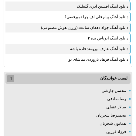
دانلود آهنگ افشین آذری گلینلیک
دانلود آهنگ پیام قلی اف چرا نمیرقصی؟
دانلود آهنگ جواد دهقان ساعت (ورژن هوش مصنوعی)
دانلود آهنگ ابویاض بده ۲
دانلود آهنگ عارف نیرومند فاده باشه
دانلود آهنگ فرهاد تاروردی تماشای تو
لیست خوانندگان
محسن چاوشی
رضا صادقی
سالار عقیلی
محمدرضا شجریان
همایون شجریان
فرزاد فرزین