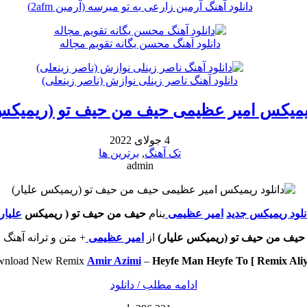
دانلود آهنگ آرمین زارعی به تو میرسه (آرمین 2afm)
دانلود آهنگ محسن یگانه تقویم مچاله
دانلود آهنگ ناصر زینلی نوازش (ناصر زینعلی)
ریمیکس امیر عظیمی حیف من حیف تو (ریمیکس 
4 جولای 2022
تک آهنگ
,
برترین ها
admin
نلود ریمیکس جدید
امیر عظیمی
بنام
حیف من حیف تو ( ریمیکس
علیار
حیف من حیف تو (ریمیکس علیار)
از
امیر عظیمی
+ متن و ترانه آهنگ 
nload New Remix
Amir Azimi
–
Heyfe Man Heyfe To [ Remix Aliy
ادامه مطلب / دانلود