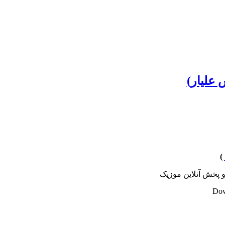
علیار)
)
و پخش آنلاين موزيک
Dow