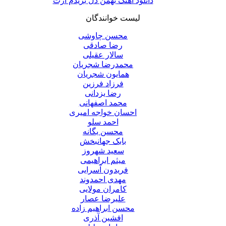
دانلود آهنگ بهمن دل بریدم ازت
لیست خوانندگان
محسن چاوشی
رضا صادقی
سالار عقیلی
محمدرضا شجریان
همایون شجریان
فرزاد فرزین
رضا یزدانی
محمد اصفهانی
احسان خواجه امیری
احمد سلو
محسن یگانه
بابک جهانبخش
سعید شهروز
میثم ابراهیمی
فریدون آسرایی
مهدی احمدوند
کامران مولایی
علیرضا عصار
محسن ابراهیم زاده
افشین آذری