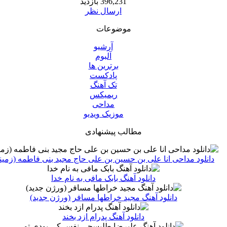
396,231 بازدید
ارسال نظر
موضوعات
آرشیو
آلبوم
برترین ها
پادکست
تک آهنگ
ریمیکس
مداحی
موزیک ویدیو
مطالب پیشنهادی
دانلود مداحی انا علی بن حسین بن علی حاج مجید بنی فاطمه (زمین
دانلود آهنگ بابک مافی به نام خدا
دانلود آهنگ مجید خراطها مسافر (ورژن جدید)
دانلود آهنگ پدرام ازد بخند