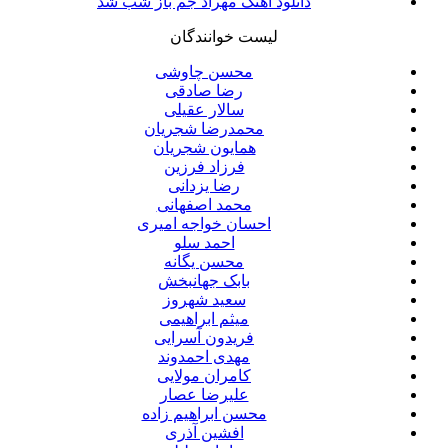
دانلود آهنگ مهراد جم باز شب شد
لیست خوانندگان
محسن چاوشی
رضا صادقی
سالار عقیلی
محمدرضا شجریان
همایون شجریان
فرزاد فرزین
رضا یزدانی
محمد اصفهانی
احسان خواجه امیری
احمد سلو
محسن یگانه
بابک جهانبخش
سعید شهروز
میثم ابراهیمی
فریدون آسرایی
مهدی احمدوند
کامران مولایی
علیرضا عصار
محسن ابراهیم زاده
افشین آذری