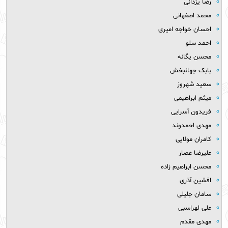
رضا یزدانی
محمد اصفهانی
احسان خواجه امیری
احمد سلو
محسن یگانه
بابک جهانبخش
سعید شهروز
میثم ابراهیمی
فریدون آسرایی
مهدی احمدوند
کامران مولایی
علیرضا عصار
محسن ابراهیم زاده
افشین آذری
سامان جلیلی
علی لهراسبی
مهدی مقدم