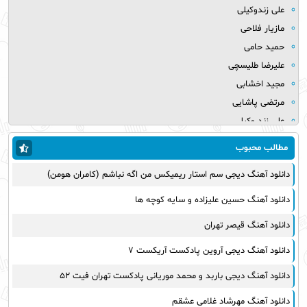
علی زندوکیلی
مازیار فلاحی
حمید حامی
علیرضا طلیسچی
مجید اخشابی
مرتضی پاشایی
علی زند وکیلی
میلاد بابایی
مطالب محبوب
مهدی یراحی
دانلود آهنگ دیجی سم استار ریمیکس من اگه نباشم (کامران هومن)
روزبه نعمت الهی
عماد طالب زاده
دانلود آهنگ حسین علیزاده و سایه کوچه ها
علی عبدالمالکی
دانلود آهنگ قیصر تهران
یوسف زمانی
مجید خراطها
دانلود آهنگ دیجی آروین پادکست آریکست ۷
زانیار خسروی
دانلود آهنگ دیجی باربد و محمد موریانی پادکست تهران فیت ۵۲
امیر عظیمی
دانلود آهنگ مهرشاد غلامی عشقم
پرواز همای