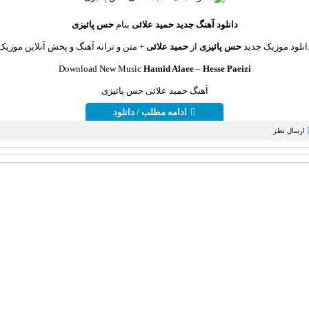
دانلود آهنگ جديد
حمید علائی
بنام
حس پائیزی
انلود موزیک جديد
حس پائیزی
از
حمید علائی
+ متن و ترانه آهنگ و پخش آنلاين موزيک
Download New Music
Hamid Alaee
–
Hesse Paeizi
آهنگ حمید علائی حس پائیزی
ادامه مطلب / دانلود
ارسال نظر