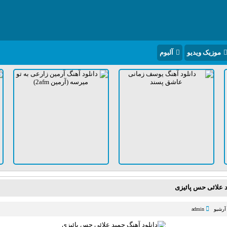
موزیک ویدیو
آلبوم
د علائی حس پائیزی
آرشیو
admin