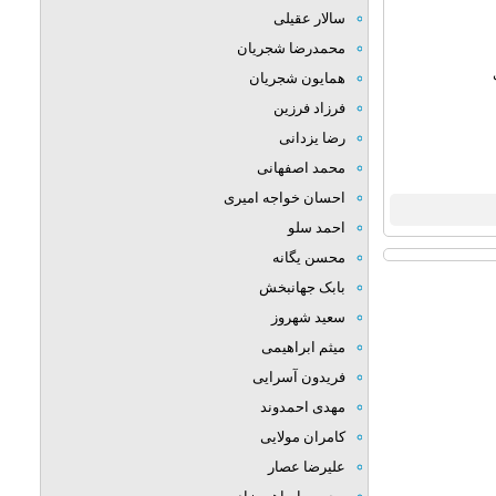
سالار عقیلی
محمدرضا شجریان
همایون شجریان
فرزاد فرزین
رضا یزدانی
محمد اصفهانی
احسان خواجه امیری
احمد سلو
محسن یگانه
بابک جهانبخش
سعید شهروز
میثم ابراهیمی
فریدون آسرایی
مهدی احمدوند
کامران مولایی
علیرضا عصار