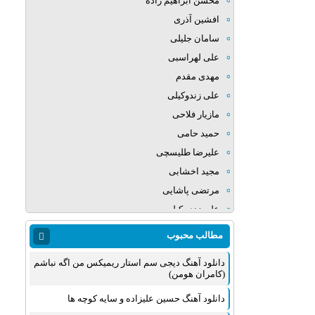
محسن ابراهیم زاده
افشین آذری
سامان جلیلی
علی لهراسبی
مهدی مقدم
علی زندوکیلی
مازیار فلاحی
حمید حامی
علیرضا طلیسچی
مجید اخشابی
مرتضی پاشایی
علی زند وکیلی
میلاد بابایی
مطالب محبوب
مهدی یراحی
دانلود آهنگ دیجی سم استار ریمیکس من اگه نباشم
روزبه نعمت الهی
(کامران هومن)
عماد طالب زاده
دانلود آهنگ حسین علیزاده و سایه کوچه ها
علی عبدالمالکی