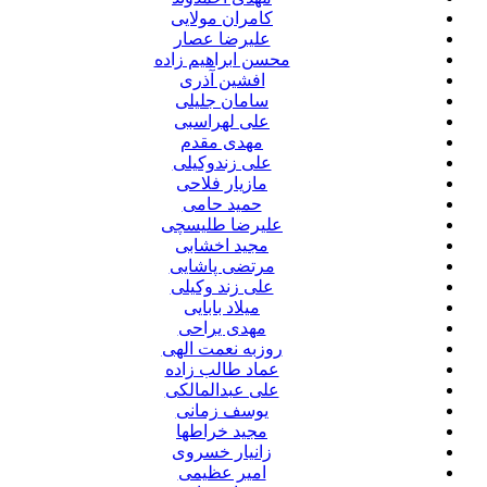
کامران مولایی
علیرضا عصار
محسن ابراهیم زاده
افشین آذری
سامان جلیلی
علی لهراسبی
مهدی مقدم
علی زندوکیلی
مازیار فلاحی
حمید حامی
علیرضا طلیسچی
مجید اخشابی
مرتضی پاشایی
علی زند وکیلی
میلاد بابایی
مهدی یراحی
روزبه نعمت الهی
عماد طالب زاده
علی عبدالمالکی
یوسف زمانی
مجید خراطها
زانیار خسروی
امیر عظیمی