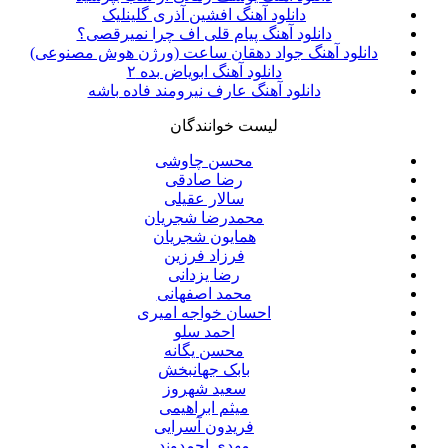
دانلود آهنگ افشین آذری گلینلیک
دانلود آهنگ پیام قلی اف چرا نمیرقصی؟
دانلود آهنگ جواد دهقان ساعت (ورژن هوش مصنوعی)
دانلود آهنگ ابویاض بده ۲
دانلود آهنگ عارف نیرومند فاده باشه
لیست خوانندگان
محسن چاوشی
رضا صادقی
سالار عقیلی
محمدرضا شجریان
همایون شجریان
فرزاد فرزین
رضا یزدانی
محمد اصفهانی
احسان خواجه امیری
احمد سلو
محسن یگانه
بابک جهانبخش
سعید شهروز
میثم ابراهیمی
فریدون آسرایی
مهدی احمدوند