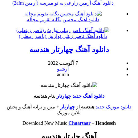
دانلود آهنگ آرمین زارعی به تو میرسه (آرمین 2afm)
دانلود آهنگ محسن یگانه تقویم مچاله
دانلود آهنگ ناصر زینلی نوازش (ناصر زینعلی)
دانلود آهنگ چهارتار هندسه
7 آگوست 2022
آرشیو
admin
دانلود آهنگ جديد
چهارتار
بنام
هندسه
دانلود موزیک جديد
هندسه
از
چهارتار
+ متن و ترانه آهنگ و پخش
آنلاين موزيک
Download New Music
Chaartaar
–
Hendeseh
آهنگ چارتارهندسه