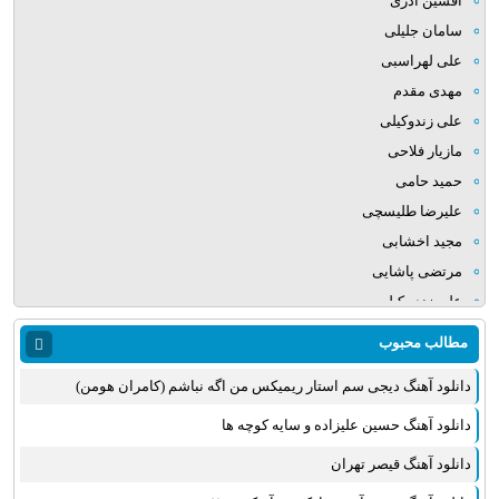
افشین آذری
سامان جلیلی
علی لهراسبی
مهدی مقدم
علی زندوکیلی
مازیار فلاحی
حمید حامی
علیرضا طلیسچی
مجید اخشابی
مرتضی پاشایی
علی زند وکیلی
میلاد بابایی
مطالب محبوب
مهدی یراحی
دانلود آهنگ دیجی سم استار ریمیکس من اگه نباشم (کامران هومن)
روزبه نعمت الهی
عماد طالب زاده
دانلود آهنگ حسین علیزاده و سایه کوچه ها
علی عبدالمالکی
دانلود آهنگ قیصر تهران
یوسف زمانی