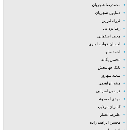
محمدرضا شجریان
همایون شجریان
فرزاد فرزین
رضا یزدانی
محمد اصفهانی
احسان خواجه امیری
احمد سلو
محسن یگانه
بابک جهانبخش
سعید شهروز
میثم ابراهیمی
فریدون آسرایی
مهدی احمدوند
کامران مولایی
علیرضا عصار
محسن ابراهیم زاده