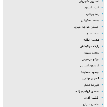
همایون شجریان
فرزاد فرزین
رضا یزدانی
محمد اصفهانی
احسان خواجه امیری
احمد سلو
محسن یگانه
بابک جهانبخش
سعید شهروز
میثم ابراهیمی
فریدون آسرایی
مهدی احمدوند
کامران مولایی
علیرضا عصار
محسن ابراهیم زاده
افشین آذری
سامان جلیلی