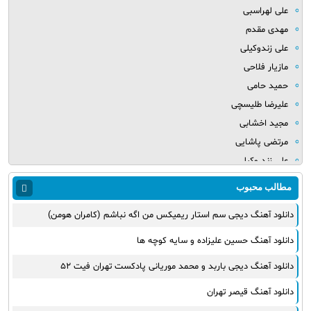
علی لهراسبی
مهدی مقدم
علی زندوکیلی
مازیار فلاحی
حمید حامی
علیرضا طلیسچی
مجید اخشابی
مرتضی پاشایی
علی زند وکیلی
میلاد بابایی
مطالب محبوب
مهدی یراحی
دانلود آهنگ دیجی سم استار ریمیکس من اگه نباشم (کامران هومن)
روزبه نعمت الهی
عماد طالب زاده
دانلود آهنگ حسین علیزاده و سایه کوچه ها
علی عبدالمالکی
دانلود آهنگ دیجی باربد و محمد موریانی پادکست تهران فیت ۵۲
یوسف زمانی
مجید خراطها
دانلود آهنگ قیصر تهران