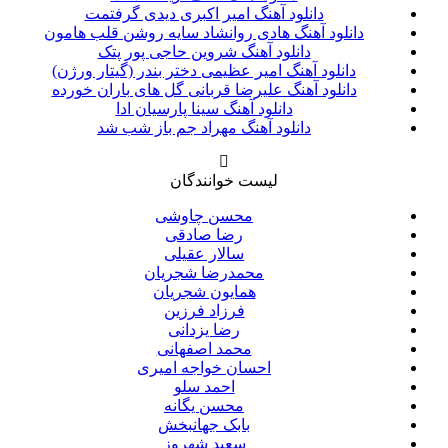
دانلود آهنگ امیر اکبری دیدی گرفتمت
دانلود آهنگ هادی روانشاد سایه روشن قلب هامون
دانلود آهنگ شروین حاجی پور پتک
دانلود آهنگ امیر عظیمی دختر بندر (گیتار ورژن)
دانلود آهنگ علیرضا قربانی گل های باران خورده
دانلود آهنگ سینا پارسیان ادا
دانلود آهنگ مهراد جم باز شب شد
لیست خوانندگان
محسن چاوشی
رضا صادقی
سالار عقیلی
محمدرضا شجریان
همایون شجریان
فرزاد فرزین
رضا یزدانی
محمد اصفهانی
احسان خواجه امیری
احمد سلو
محسن یگانه
بابک جهانبخش
سعید شهروز