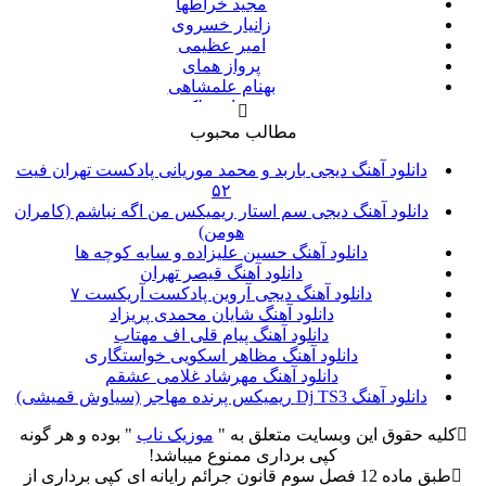
مجید خراطها
زانیار خسروی
امیر عظیمی
پرواز همای
بهنام علمشاهی
سینا سرلک
علی شیرازی
مطالب محبوب
قاسم افشار
شهاب مظفری
دانلود آهنگ دیجی باربد و محمد موریانی پادکست تهران فیت
علیرضا قربانی
۵۲
پیوند
دانلود آهنگ دیجی سم استار ریمیکس من اگه نباشم (کامران
مانی رهنما
هومن)
محسن یاحقی
دانلود آهنگ حسین علیزاده و سایه کوچه ها
امین حبیبی
دانلود آهنگ قیصر تهران
حبیب
دانلود آهنگ دیجی آروین پادکست آریکست ۷
حجت اشرف زاده
دانلود آهنگ شایان محمدی پریزاد
پازل بند
دانلود آهنگ پیام قلی اف مهتاب
احمد سعیدی
دانلود آهنگ مظاهر اسکویی خواستگاری
حمید عسکری
دانلود آهنگ مهرشاد غلامی عشقم
مسعود صادقلو
دانلود آهنگ Dj TS3 ریمیکس پرنده مهاجر (سیاوش قمیشی)
مسعود سعیدی
کلیه حقوق این وبسایت متعلق به "
موزیک ناب
" بوده و هر گونه
دی جی علی گیتور
کپی برداری ممنوع میباشد!
رضا رحمتی
طبق ماده 12 فصل سوم قانون جرائم رایانه ای کپی برداری از
ماهان بهرام خان