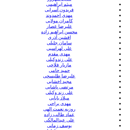
میثم ابراهیمی
فریدون آسرایی
مهدی احمدوند
کامران مولایی
علیرضا عصار
محسن ابراهیم زاده
افشین آذری
سامان جلیلی
علی لهراسبی
مهدی مقدم
علی زندوکیلی
مازیار فلاحی
حمید حامی
علیرضا طلیسچی
مجید اخشابی
مرتضی پاشایی
علی زند وکیلی
میلاد بابایی
مهدی یراحی
روزبه نعمت الهی
عماد طالب زاده
علی عبدالمالکی
یوسف زمانی