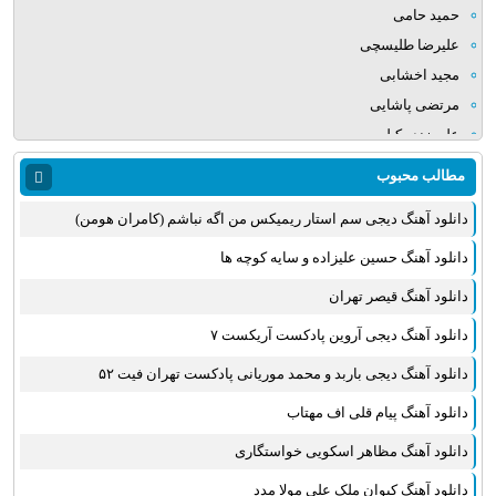
حمید حامی
علیرضا طلیسچی
مجید اخشابی
مرتضی پاشایی
علی زند وکیلی
میلاد بابایی
مطالب محبوب
مهدی یراحی
دانلود آهنگ دیجی سم استار ریمیکس من اگه نباشم (کامران هومن)
روزبه نعمت الهی
عماد طالب زاده
دانلود آهنگ حسین علیزاده و سایه کوچه ها
علی عبدالمالکی
دانلود آهنگ قیصر تهران
یوسف زمانی
دانلود آهنگ دیجی آروین پادکست آریکست ۷
مجید خراطها
زانیار خسروی
دانلود آهنگ دیجی باربد و محمد موریانی پادکست تهران فیت ۵۲
امیر عظیمی
دانلود آهنگ پیام قلی اف مهتاب
پرواز همای
دانلود آهنگ مظاهر اسکویی خواستگاری
بهنام علمشاهی
دانلود آهنگ کیوان ملک علی مولا مدد
سینا سرلک