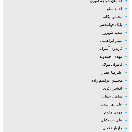
احسان خواجه امیری
احمد سلو
محسن یگانه
بابک جهانبخش
سعید شهروز
میثم ابراهیمی
فریدون آسرایی
مهدی احمدوند
کامران مولایی
علیرضا عصار
محسن ابراهیم زاده
افشین آذری
سامان جلیلی
علی لهراسبی
مهدی مقدم
علی زندوکیلی
مازیار فلاحی