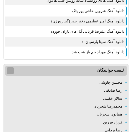
دانلود آهنگ هادی روانشاد سایه روشن قلب هامون
دانلود آهنگ شروین حاجی پور پتک
دانلود آهنگ امیر عظیمی دختر بندر (گیتار ورژن)
دانلود آهنگ علیرضا قربانی گل های باران خورده
دانلود آهنگ سینا پارسیان ادا
دانلود آهنگ مهراد جم باز شب شد
لیست خوانندگان
محسن چاوشی
رضا صادقی
سالار عقیلی
محمدرضا شجریان
همایون شجریان
فرزاد فرزین
رضا یزدانی