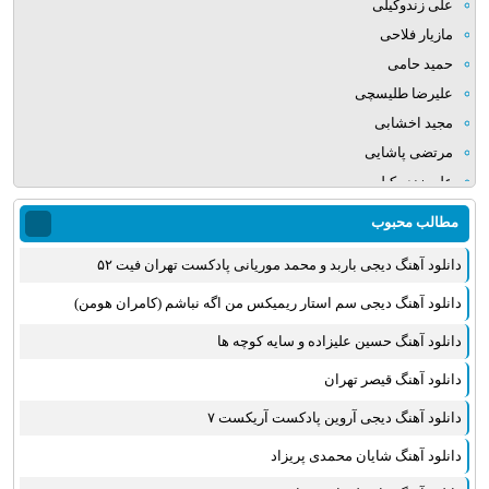
علی زندوکیلی
مازیار فلاحی
حمید حامی
علیرضا طلیسچی
مجید اخشابی
مرتضی پاشایی
علی زند وکیلی
میلاد بابایی
مطالب محبوب
مهدی یراحی
دانلود آهنگ دیجی باربد و محمد موریانی پادکست تهران فیت ۵۲
روزبه نعمت الهی
عماد طالب زاده
دانلود آهنگ دیجی سم استار ریمیکس من اگه نباشم (کامران هومن)
علی عبدالمالکی
دانلود آهنگ حسین علیزاده و سایه کوچه ها
یوسف زمانی
دانلود آهنگ قیصر تهران
مجید خراطها
زانیار خسروی
دانلود آهنگ دیجی آروین پادکست آریکست ۷
امیر عظیمی
دانلود آهنگ شایان محمدی پریزاد
پرواز همای