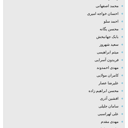
محمد اصفهانی
احسان خواجه امیری
احمد سلو
محسن یگانه
بابک جهانبخش
سعید شهروز
میثم ابراهیمی
فریدون آسرایی
مهدی احمدوند
کامران مولایی
علیرضا عصار
محسن ابراهیم زاده
افشین آذری
سامان جلیلی
علی لهراسبی
مهدی مقدم