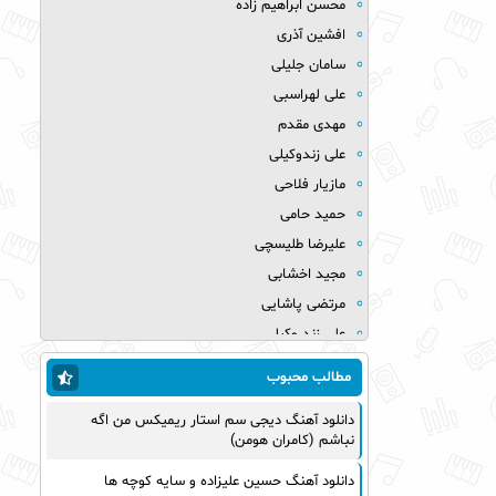
محسن ابراهیم زاده
افشین آذری
سامان جلیلی
علی لهراسبی
مهدی مقدم
علی زندوکیلی
مازیار فلاحی
حمید حامی
علیرضا طلیسچی
مجید اخشابی
مرتضی پاشایی
علی زند وکیلی
میلاد بابایی
مطالب محبوب
مهدی یراحی
دانلود آهنگ دیجی سم استار ریمیکس من اگه
روزبه نعمت الهی
نباشم (کامران هومن)
عماد طالب زاده
دانلود آهنگ حسین علیزاده و سایه کوچه ها
علی عبدالمالکی