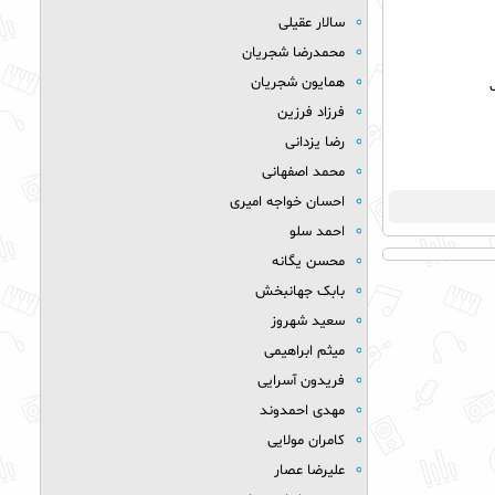
سالار عقیلی
محمدرضا شجریان
همایون شجریان
فرزاد فرزین
رضا یزدانی
محمد اصفهانی
احسان خواجه امیری
احمد سلو
محسن یگانه
بابک جهانبخش
سعید شهروز
میثم ابراهیمی
فریدون آسرایی
مهدی احمدوند
کامران مولایی
علیرضا عصار