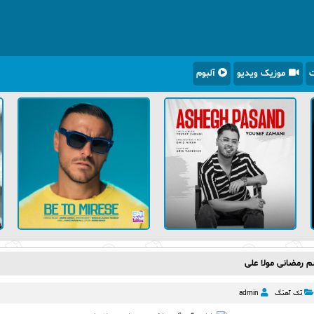
ت
موزیک ویدیو
آلبوم
م رمضانی مولا علی
تک آهنگ
admin