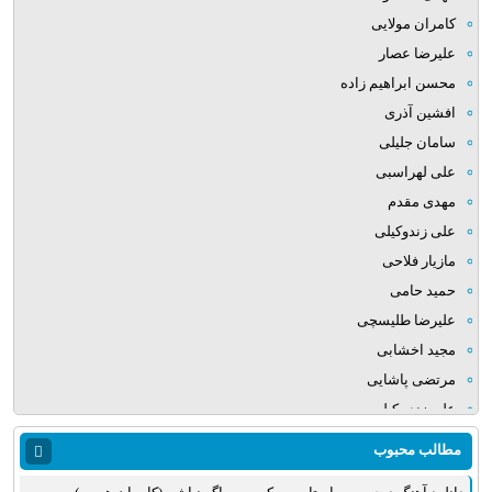
کامران مولایی
علیرضا عصار
محسن ابراهیم زاده
افشین آذری
سامان جلیلی
علی لهراسبی
مهدی مقدم
علی زندوکیلی
مازیار فلاحی
حمید حامی
علیرضا طلیسچی
مجید اخشابی
مرتضی پاشایی
علی زند وکیلی
میلاد بابایی
مطالب محبوب
مهدی یراحی