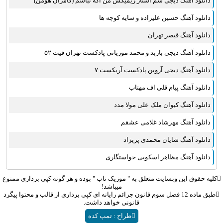
دانلود آهنگ دیجی سم استار ریمیکس من اگه نباشم (کامران هومن)
روزبه نعمت الهی
عماد طالب زاده
دانلود آهنگ حسین علیزاده و سایه کوچه ها
علی عبدالمالکی
دانلود آهنگ قیصر تهران
یوسف زمانی
دانلود آهنگ دیجی باربد و محمد موریانی پادکست تهران فیت ۵۲
مجید خراطها
زانیار خسروی
دانلود آهنگ دیجی آروین پادکست آریکست ۷
امیر عظیمی
دانلود آهنگ پیام قلی اف مهتاب
پرواز همای
دانلود آهنگ کیوان ملک علی مولا مدد
بهنام علمشاهی
دانلود آهنگ مهرشاد غلامی عشقم
سینا سرلک
علی شیرازی
دانلود آهنگ شایان محمدی پریزاد
قاسم افشار
دانلود آهنگ مظاهر اسکویی خواستگاری
شهاب مظفری
علیرضا قربانی
کلیه حقوق این وبسایت متعلق به "
موزیک ناب
" بوده و هر گونه کپی برداری ممنوع
میباشد!
پیوند
طبق ماده 12 فصل سوم قانون جرائم رایانه ای کپی برداری از قالب و محتوا پیگرد
قانونی خواهد داشت.
مانی رهنما
طراح : تمپ کده
محسن یاحقی