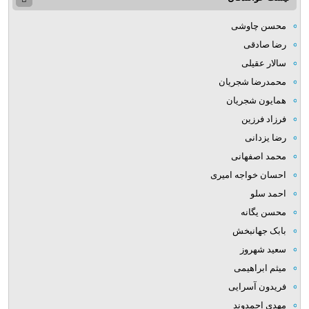
محسن چاوشی
رضا صادقی
سالار عقیلی
محمدرضا شجریان
همایون شجریان
فرزاد فرزین
رضا یزدانی
محمد اصفهانی
احسان خواجه امیری
احمد سلو
محسن یگانه
بابک جهانبخش
سعید شهروز
میثم ابراهیمی
فریدون آسرایی
مهدی احمدوند