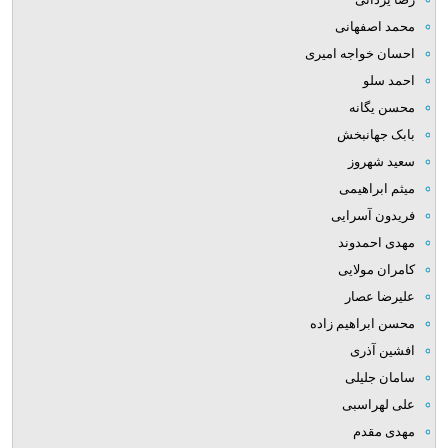
محمد اصفهانی
احسان خواجه امیری
احمد سلو
محسن یگانه
بابک جهانبخش
سعید شهروز
میثم ابراهیمی
فریدون آسرایی
مهدی احمدوند
کامران مولایی
علیرضا عصار
محسن ابراهیم زاده
افشین آذری
سامان جلیلی
علی لهراسبی
مهدی مقدم