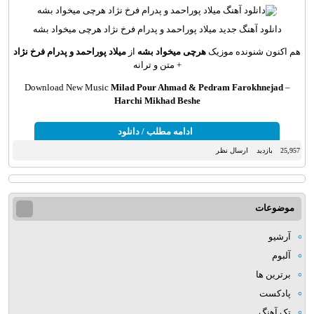
دانلود آهنگ
جدید میلاد پوراحمد و پدرام فرخ نژاد هرچی میخواد بشه
هم اکنون شنونده موزیک
هرچی میخواد بشه
از
میلاد پوراحمد و پدرام فرخ نژاد
+ متن و ترانه
Download New Music
Milad Pour Ahmad & Pedram Farokhnejad
–
Harchi Mikhad Beshe
ادامه مطلب / دانلود
25,957 بازدید
ارسال نظر
موضوعات
آرشیو
آلبوم
برترین ها
پادکست
تک آهنگ