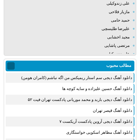
علی زندوکیلی
مازیار فلاحی
حمید حامی
علیرضا طلیسچی
مجید اخشابی
مرتضی پاشایی
علی زند وکیلی
میلاد بابایی
مطالب محبوب
مهدی یراحی
دانلود آهنگ دیجی سم استار ریمیکس من اگه نباشم (کامران هومن)
روزبه نعمت الهی
عماد طالب زاده
دانلود آهنگ حسین علیزاده و سایه کوچه ها
علی عبدالمالکی
دانلود آهنگ دیجی باربد و محمد موریانی پادکست تهران فیت ۵۲
یوسف زمانی
دانلود آهنگ قیصر تهران
مجید خراطها
زانیار خسروی
دانلود آهنگ دیجی آروین پادکست آریکست ۷
امیر عظیمی
دانلود آهنگ مظاهر اسکویی خواستگاری
پرواز همای