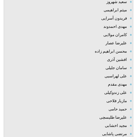
سعید شهروز
میثم ابراهیمی
فریدون آسرایی
مهدی احمدوند
کامران مولایی
علیرضا عصار
محسن ابراهیم زاده
افشین آذری
سامان جلیلی
علی لهراسبی
مهدی مقدم
علی زندوکیلی
مازیار فلاحی
حمید حامی
علیرضا طلیسچی
مجید اخشابی
مرتضی پاشایی