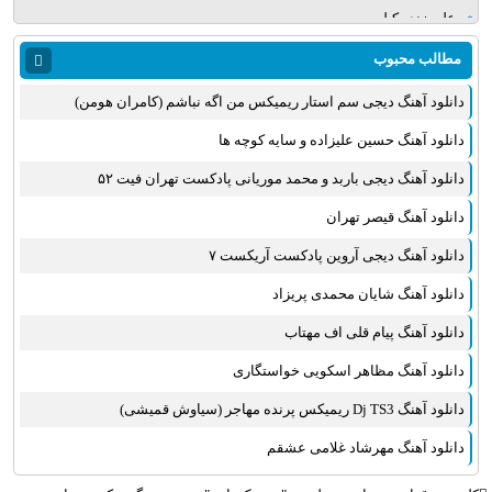
علی زند وکیلی
میلاد بابایی
مطالب محبوب
مهدی یراحی
دانلود آهنگ دیجی سم استار ریمیکس من اگه نباشم (کامران هومن)
روزبه نعمت الهی
عماد طالب زاده
دانلود آهنگ حسین علیزاده و سایه کوچه ها
علی عبدالمالکی
دانلود آهنگ دیجی باربد و محمد موریانی پادکست تهران فیت ۵۲
یوسف زمانی
دانلود آهنگ قیصر تهران
مجید خراطها
زانیار خسروی
دانلود آهنگ دیجی آروین پادکست آریکست ۷
امیر عظیمی
دانلود آهنگ شایان محمدی پریزاد
پرواز همای
دانلود آهنگ پیام قلی اف مهتاب
بهنام علمشاهی
دانلود آهنگ مظاهر اسکویی خواستگاری
سینا سرلک
علی شیرازی
دانلود آهنگ Dj TS3 ریمیکس پرنده مهاجر (سیاوش قمیشی)
قاسم افشار
دانلود آهنگ مهرشاد غلامی عشقم
شهاب مظفری