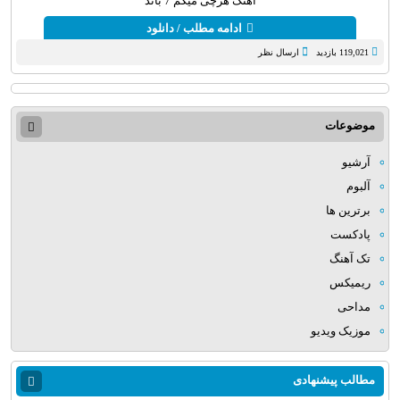
آهنگ هرچی میگم 7 باند
ادامه مطلب / دانلود
119,021 بازدید
ارسال نظر
موضوعات
آرشیو
آلبوم
برترین ها
پادکست
تک آهنگ
ریمیکس
مداحی
موزیک ویدیو
مطالب پیشنهادی