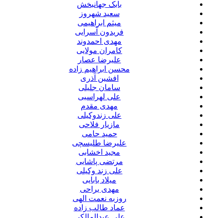
بابک جهانبخش
سعید شهروز
میثم ابراهیمی
فریدون آسرایی
مهدی احمدوند
کامران مولایی
علیرضا عصار
محسن ابراهیم زاده
افشین آذری
سامان جلیلی
علی لهراسبی
مهدی مقدم
علی زندوکیلی
مازیار فلاحی
حمید حامی
علیرضا طلیسچی
مجید اخشابی
مرتضی پاشایی
علی زند وکیلی
میلاد بابایی
مهدی یراحی
روزبه نعمت الهی
عماد طالب زاده
علی عبدالمالکی