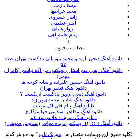
یوسف زمانی
مجید خراطها
زانیار خسروی
امیر عظیمی
پرواز همای
بهنام علمشاهی
سینا سرلک
علی شیرازی
مطالب محبوب
قاسم افشار
شهاب مظفری
دانلود آهنگ دیجی باربد و محمد موریانی پادکست تهران فیت
علیرضا قربانی
۵۲
پیوند
دانلود آهنگ دیجی سم استار ریمیکس من اگه نباشم (کامران
مانی رهنما
هومن)
محسن یاحقی
دانلود آهنگ حسین علیزاده و سایه کوچه ها
امین حبیبی
دانلود آهنگ قیصر تهران
حبیب
دانلود آهنگ دیجی آروین پادکست آریکست ۷
حجت اشرف زاده
دانلود آهنگ شایان محمدی پریزاد
پازل بند
دانلود آهنگ پیام قلی اف مهتاب
احمد سعیدی
دانلود آهنگ مظاهر اسکویی خواستگاری
حمید عسکری
دانلود آهنگ مهرشاد غلامی عشقم
مسعود صادقلو
دانلود آهنگ Dj TS3 ریمیکس پرنده مهاجر (سیاوش قمیشی)
مسعود سعیدی
کلیه حقوق این وبسایت متعلق به "
موزیک ناب
" بوده و هر گونه
دی جی علی گیتور