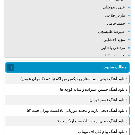
علی زندوکیلی
مازیار فلاحی
حمید حامی
علیرضا طلیسچی
مجید اخشابی
مرتضی پاشایی
علی زند وکیلی
میلاد بابایی
مطالب محبوب
مهدی یراحی
دانلود آهنگ دیجی سم استار ریمیکس من اگه نباشم (کامران هومن)
روزبه نعمت الهی
عماد طالب زاده
دانلود آهنگ حسین علیزاده و سایه کوچه ها
علی عبدالمالکی
دانلود آهنگ قیصر تهران
یوسف زمانی
دانلود آهنگ دیجی باربد و محمد موریانی پادکست تهران فیت ۵۲
مجید خراطها
زانیار خسروی
دانلود آهنگ دیجی آروین پادکست آریکست ۷
امیر عظیمی
دانلود آهنگ پیام قلی اف مهتاب