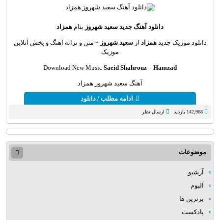
دانلود آهنگ جديد
سعید شهروز
بنام
همزاد
دانلود موزیک جديد
همزاد
از
سعید شهروز
+ متن و ترانه آهنگ و پخش آنلاين
موزيک
Download New Music
Saeid Shahrouz
–
Hamzad
آهنگ سعید شهروز همزاد
ادامه مطلب / دانلود
142,968 بازدید
ارسال نظر
موضوعات
آرشیو
آلبوم
برترین ها
پادکست