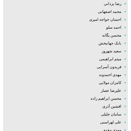
رضا یزدانی
محمد اصفهانی
احسان خواجه امیری
احمد سلو
محسن یگانه
بابک جهانبخش
سعید شهروز
میثم ابراهیمی
فریدون آسرایی
مهدی احمدوند
کامران مولایی
علیرضا عصار
محسن ابراهیم زاده
افشین آذری
سامان جلیلی
علی لهراسبی
مهدی مقدم