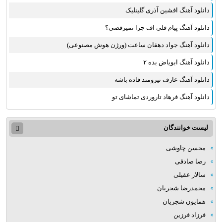
دانلود آهنگ افشین آذری گلینلیک
دانلود آهنگ پیام قلی اف چرا نمیرقصی؟
دانلود آهنگ جواد دهقان ساعت (ورژن هوش مصنوعی)
دانلود آهنگ ابویاض بده ۲
دانلود آهنگ عارف نیرومند فاده باشه
دانلود آهنگ فرهاد تاروردی تماشای تو
لیست خوانندگان
محسن چاوشی
رضا صادقی
سالار عقیلی
محمدرضا شجریان
همایون شجریان
فرزاد فرزین