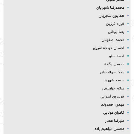
محمدرضا شجریان
همایون شجریان
فرزاد فرزین
رضا یزدانی
محمد اصفهانی
احسان خواجه امیری
احمد سلو
محسن یگانه
بابک جهانبخش
سعید شهروز
میثم ابراهیمی
فریدون آسرایی
مهدی احمدوند
کامران مولایی
علیرضا عصار
محسن ابراهیم زاده