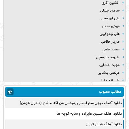
افشین آذری
سامان جلیلی
علی لهراسبی
مهدی مقدم
علی زندوکیلی
مازیار فلاحی
حمید حامی
علیرضا طلیسچی
مجید اخشابی
مرتضی پاشایی
علی زند وکیلی
میلاد بابایی
مطالب محبوب
مهدی یراحی
دانلود آهنگ دیجی سم استار ریمیکس من اگه نباشم (کامران هومن)
روزبه نعمت الهی
عماد طالب زاده
دانلود آهنگ حسین علیزاده و سایه کوچه ها
علی عبدالمالکی
دانلود آهنگ قیصر تهران
یوسف زمانی