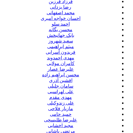
فرزاد فرزین
رضا یزدانی
محمد اصفهانی
احسان خواجه امیری
احمد سلو
محسن یگانه
بابک جهانبخش
سعید شهروز
میثم ابراهیمی
فریدون آسرایی
مهدی احمدوند
کامران مولایی
علیرضا عصار
محسن ابراهیم زاده
افشین آذری
سامان جلیلی
علی لهراسبی
مهدی مقدم
علی زندوکیلی
مازیار فلاحی
حمید حامی
علیرضا طلیسچی
مجید اخشابی
مرتضی پاشایی