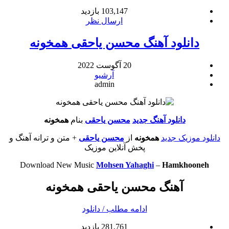
103,147 بازدید
ارسال نظر
دانلود آهنگ محسن یاحقی همخونه
20 آگوست 2022
آرشیو
admin
دانلود آهنگ جديد
محسن یاحقی
بنام
همخونه
دانلود موزیک جديد
همخونه
از
محسن یاحقی
+ متن و ترانه آهنگ و
پخش آنلاين موزيک
Download New Music
Mohsen Yahaghi
–
Hamkhooneh
آهنگ محسن یاحقی همخونه
ادامه مطلب / دانلود
281,761 بازدید