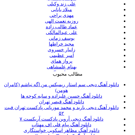
علی زند وکیلی
میلاد بابایی
مهدی یراحی
روزبه نعمت الهی
عماد طالب زاده
علی عبدالمالکی
یوسف زمانی
مجید خراطها
زانیار خسروی
امیر عظیمی
پرواز همای
بهنام علمشاهی
سینا سرلک
مطالب محبوب
علی شیرازی
قاسم افشار
دانلود آهنگ دیجی سم استار ریمیکس من اگه نباشم (کامران
شهاب مظفری
هومن)
علیرضا قربانی
دانلود آهنگ حسین علیزاده و سایه کوچه ها
پیوند
دانلود آهنگ قیصر تهران
مانی رهنما
دانلود آهنگ دیجی باربد و محمد موریانی پادکست تهران فیت
محسن یاحقی
۵۲
امین حبیبی
دانلود آهنگ دیجی آروین پادکست آریکست ۷
حبیب
دانلود آهنگ پیام قلی اف مهتاب
حجت اشرف زاده
دانلود آهنگ مظاهر اسکویی خواستگاری