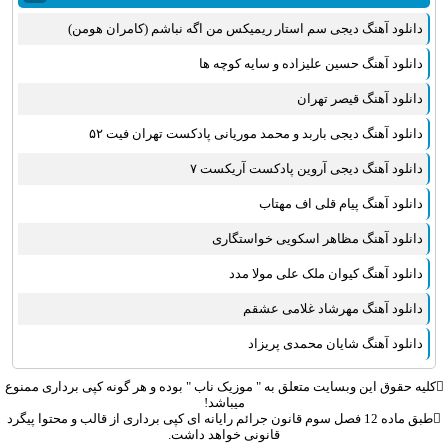
مهدی یراحی
دانلود آهنگ دیجی سم استار ریمیکس من اگه نباشم (کامران هومن)
روزبه نعمت الهی
عماد طالب زاده
دانلود آهنگ حسین علیزاده و سایه کوچه ها
علی عبدالمالکی
دانلود آهنگ قیصر تهران
یوسف زمانی
دانلود آهنگ دیجی باربد و محمد موریانی پادکست تهران فیت ۵۲
مجید خراطها
زانیار خسروی
دانلود آهنگ دیجی آروین پادکست آریکست ۷
امیر عظیمی
دانلود آهنگ پیام قلی اف مهتاب
پرواز همای
دانلود آهنگ مظاهر اسکویی خواستگاری
بهنام علمشاهی
دانلود آهنگ کیوان ملک علی مولا مدد
سینا سرلک
علی شیرازی
دانلود آهنگ مهرشاد غلامی عشقم
قاسم افشار
دانلود آهنگ شایان محمدی پریزاد
شهاب مظفری
علیرضا قربانی
کلیه حقوق این وبسایت متعلق به "
موزیک ناب
" بوده و هر گونه کپی برداری ممنوع
میباشد!
پیوند
طبق ماده 12 فصل سوم قانون جرائم رایانه ای کپی برداری از قالب و محتوا پیگرد
قانونی خواهد داشت.
مانی رهنما