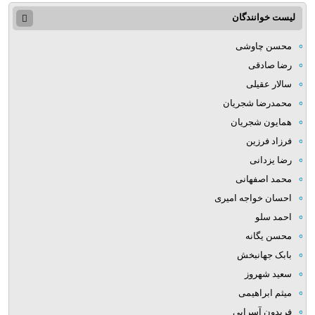
لیست خوانندگان
محسن چاوشی
رضا صادقی
سالار عقیلی
محمدرضا شجریان
همایون شجریان
فرزاد فرزین
رضا یزدانی
محمد اصفهانی
احسان خواجه امیری
احمد سلو
محسن یگانه
بابک جهانبخش
سعید شهروز
میثم ابراهیمی
فریدون آسرایی