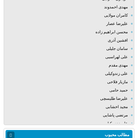
مهدی احمدوند
کامران مولایی
علیرضا عصار
محسن ابراهیم زاده
افشین آذری
سامان جلیلی
علی لهراسبی
مهدی مقدم
علی زندوکیلی
مازیار فلاحی
حمید حامی
علیرضا طلیسچی
مجید اخشابی
مرتضی پاشایی
علی زند وکیلی
میلاد بابایی
مطالب محبوب