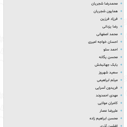
محمدرضا شجریان
همایون شجریان
فرزاد فرزین
رضا یزدانی
محمد اصفهانی
احسان خواجه امیری
احمد سلو
محسن یگانه
بابک جهانبخش
سعید شهروز
میثم ابراهیمی
فریدون آسرایی
مهدی احمدوند
کامران مولایی
علیرضا عصار
محسن ابراهیم زاده
افشین آذری