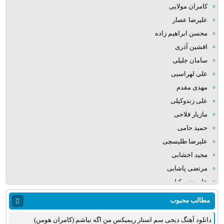
کامران مولایی
علیرضا عصار
محسن ابراهیم زاده
افشین آذری
سامان جلیلی
علی لهراسبی
مهدی مقدم
علی زندوکیلی
مازیار فلاحی
حمید حامی
علیرضا طلیسچی
مجید اخشابی
مرتضی پاشایی
علی زند وکیلی
میلاد بابایی
مطالب محبوب
مهدی یراحی
دانلود آهنگ دیجی سم استار ریمیکس من اگه نباشم (کامران هومن)
روزبه نعمت الهی