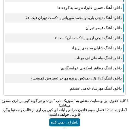
عماد طالب زاده
دانلود آهنگ حسین علیزاده و سایه کوچه ها
علی عبدالمالکی
دانلود آهنگ دیجی باربد و محمد موریانی پادکست تهران فیت ۵۲
یوسف زمانی
دانلود آهنگ قیصر تهران
مجید خراطها
زانیار خسروی
دانلود آهنگ دیجی آروین پادکست آریکست ۷
امیر عظیمی
دانلود آهنگ شایان محمدی پریزاد
پرواز همای
دانلود آهنگ پیام قلی اف مهتاب
بهنام علمشاهی
دانلود آهنگ مظاهر اسکویی خواستگاری
سینا سرلک
علی شیرازی
دانلود آهنگ Dj TS3 ریمیکس پرنده مهاجر (سیاوش قمیشی)
قاسم افشار
دانلود آهنگ مهرشاد غلامی عشقم
شهاب مظفری
علیرضا قربانی
کلیه حقوق این وبسایت متعلق به "
موزیک ناب
" بوده و هر گونه کپی برداری ممنوع
میباشد!
پیوند
طبق ماده 12 فصل سوم قانون جرائم رایانه ای کپی برداری از قالب و محتوا پیگرد
قانونی خواهد داشت.
مانی رهنما
طراح : تمپ کده
محسن یاحقی