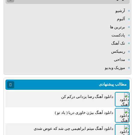
آرشیو
آلبوم
برترین ها
پادکست
تک آهنگ
ریمیکس
مداحی
موزیک ویدیو
مطالب پیشنهادی
دانلود آهنگ رضا یزدانی درکم کن
دانلود آهنگ بیژن خاوری دریا ( یاد تو )
دانلود آهنگ میثم ابراهیمی چی شد که عوض شدی