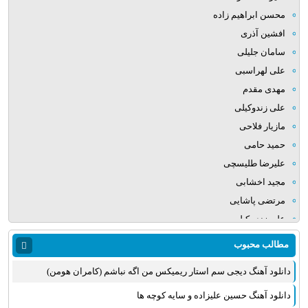
محسن ابراهیم زاده
افشین آذری
سامان جلیلی
علی لهراسبی
مهدی مقدم
علی زندوکیلی
مازیار فلاحی
حمید حامی
علیرضا طلیسچی
مجید اخشابی
مرتضی پاشایی
علی زند وکیلی
میلاد بابایی
مطالب محبوب
مهدی یراحی
دانلود آهنگ دیجی سم استار ریمیکس من اگه نباشم (کامران هومن)
روزبه نعمت الهی
عماد طالب زاده
دانلود آهنگ حسین علیزاده و سایه کوچه ها