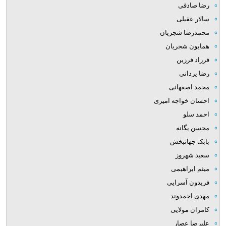
رضا صادقی
سالار عقیلی
محمدرضا شجریان
همایون شجریان
فرزاد فرزین
رضا یزدانی
محمد اصفهانی
احسان خواجه امیری
احمد سلو
محسن یگانه
بابک جهانبخش
سعید شهروز
میثم ابراهیمی
فریدون آسرایی
مهدی احمدوند
کامران مولایی
علیرضا عصار