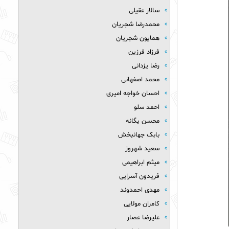
سالار عقیلی
محمدرضا شجریان
همایون شجریان
فرزاد فرزین
رضا یزدانی
محمد اصفهانی
احسان خواجه امیری
احمد سلو
محسن یگانه
بابک جهانبخش
سعید شهروز
میثم ابراهیمی
فریدون آسرایی
مهدی احمدوند
کامران مولایی
علیرضا عصار