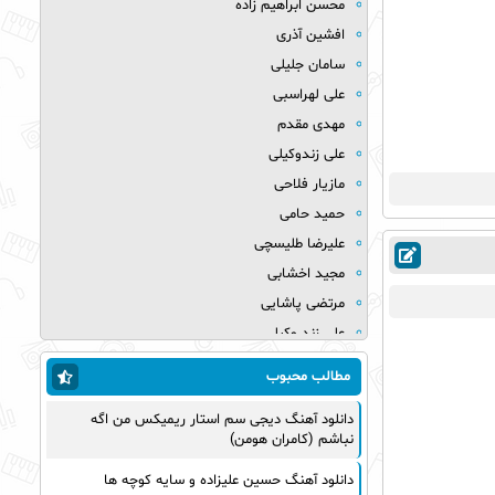
محسن ابراهیم زاده
افشین آذری
سامان جلیلی
علی لهراسبی
مهدی مقدم
علی زندوکیلی
مازیار فلاحی
حمید حامی
علیرضا طلیسچی
مجید اخشابی
مرتضی پاشایی
علی زند وکیلی
میلاد بابایی
مطالب محبوب
مهدی یراحی
دانلود آهنگ دیجی سم استار ریمیکس من اگه
روزبه نعمت الهی
نباشم (کامران هومن)
عماد طالب زاده
دانلود آهنگ حسین علیزاده و سایه کوچه ها
علی عبدالمالکی