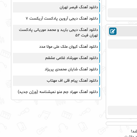
یوسف زمانی
دانلود آهنگ قیصر تهران
مجید خراطها
دانلود آهنگ دیجی آروین پادکست آریکست ۷
زانیار خسروی
امیر عظیمی
دانلود آهنگ دیجی باربد و محمد موریانی پادکست
تهران فیت ۵۲
پرواز همای
بهنام علمشاهی
دانلود آهنگ کیوان ملک علی مولا مدد
سینا سرلک
دانلود آهنگ مهرشاد غلامی عشقم
علی شیرازی
دانلود آهنگ شایان محمدی پریزاد
قاسم افشار
شهاب مظفری
دانلود آهنگ پیام قلی اف مهتاب
علیرضا قربانی
دانلود آهنگ مهراد جم منو نمیشناسه (ورژن جدید)
پیوند
مانی رهنما
محسن یاحقی
امین حبیبی
حبیب
شد!