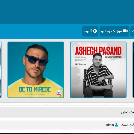
ت
موزیک ویدیو
آلبوم
وت نبض
تک آهنگ
admin