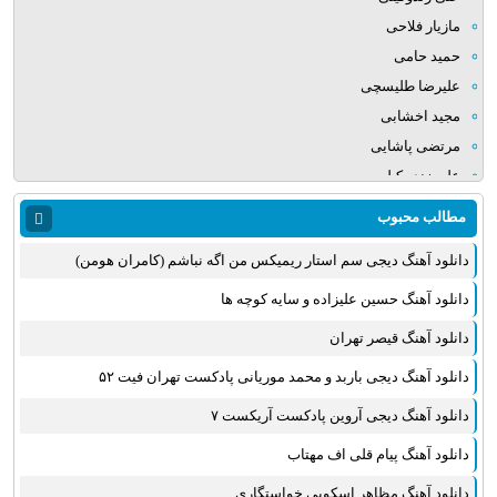
مازیار فلاحی
حمید حامی
علیرضا طلیسچی
مجید اخشابی
مرتضی پاشایی
علی زند وکیلی
میلاد بابایی
مطالب محبوب
مهدی یراحی
دانلود آهنگ دیجی سم استار ریمیکس من اگه نباشم (کامران هومن)
روزبه نعمت الهی
عماد طالب زاده
دانلود آهنگ حسین علیزاده و سایه کوچه ها
علی عبدالمالکی
دانلود آهنگ قیصر تهران
یوسف زمانی
دانلود آهنگ دیجی باربد و محمد موریانی پادکست تهران فیت ۵۲
مجید خراطها
زانیار خسروی
دانلود آهنگ دیجی آروین پادکست آریکست ۷
امیر عظیمی
دانلود آهنگ پیام قلی اف مهتاب
پرواز همای
دانلود آهنگ مظاهر اسکویی خواستگاری