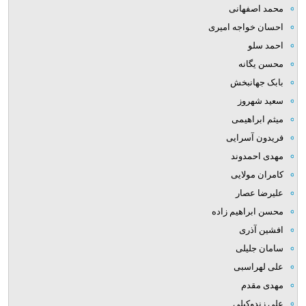
محمد اصفهانی
احسان خواجه امیری
احمد سلو
محسن یگانه
بابک جهانبخش
سعید شهروز
میثم ابراهیمی
فریدون آسرایی
مهدی احمدوند
کامران مولایی
علیرضا عصار
محسن ابراهیم زاده
افشین آذری
سامان جلیلی
علی لهراسبی
مهدی مقدم
علی زندوکیلی