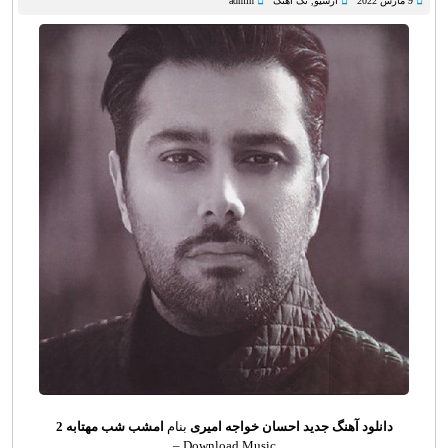
9 مارس 2022
آرشیو
,
تک آهنگ
admin
دانلود آهنگ جدید
احسان خواجه امیری
بنام
امشب شب مهتابه 2
Download Music –