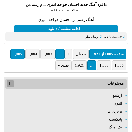
دانلود آهنگ جدید
احسان خواجه امیری
بنام
رسم من
Download Music –
آهنگ رسم من احسان خواجه امیری
ادامه مطلب / دانلود
156,179 بازدید
ارسال نظر
صفحه 1885 از 1921
« قبلی
1
…
1,883
1,884
1,885
1,886
1,887
…
1,921
بعدی »
موضوعات
آرشیو
آلبوم
برترین ها
پادکست
تک آهنگ