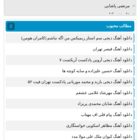
مرتضی پاشایی
علی زند وکیلی
میلاد بابایی
مطالب محبوب
مهدی یراحی
دانلود آهنگ دیجی سم استار ریمیکس من اگه نباشم (کامران هومن)
روزبه نعمت الهی
عماد طالب زاده
دانلود آهنگ قیصر تهران
علی عبدالمالکی
دانلود آهنگ دیجی آروین پادکست آریکست ۷
یوسف زمانی
دانلود آهنگ حسین علیزاده و سایه کوچه ها
مجید خراطها
زانیار خسروی
دانلود آهنگ دیجی باربد و محمد موریانی پادکست تهران فیت ۵۲
امیر عظیمی
دانلود آهنگ مهرشاد غلامی عشقم
پرواز همای
دانلود آهنگ شایان محمدی پریزاد
بهنام علمشاهی
دانلود آهنگ پیام قلی اف مهتاب
سینا سرلک
علی شیرازی
دانلود آهنگ مظاهر اسکویی خواستگاری
قاسم افشار
دانلود آهنگ کیوان ملک علی مولا مدد