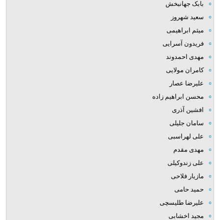
بابک جهانبخش
سعید شهروز
میثم ابراهیمی
فریدون آسرایی
مهدی احمدوند
کامران مولایی
علیرضا عصار
محسن ابراهیم زاده
افشین آذری
سامان جلیلی
علی لهراسبی
مهدی مقدم
علی زندوکیلی
مازیار فلاحی
حمید حامی
علیرضا طلیسچی
مجید اخشابی